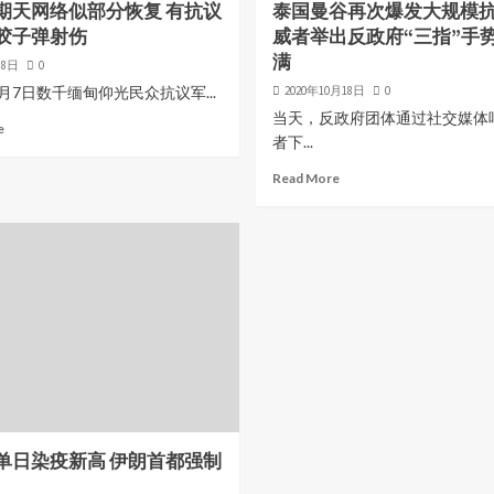
期天网络似部分恢复 有抗议
泰国曼谷再次爆发大规模
胶子弹射伤
威者举出反政府“三指”手
满
月8日
0
2月7日数千缅甸仰光民众抗议军...
2020年10月18日
0
当天，反政府团体通过社交媒体
e
者下...
Read More
单日染疫新高 伊朗首都强制