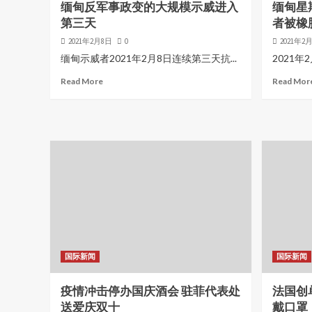
缅甸反军事政变的大规模示威进入
缅甸星
第三天
者被橡
2021年2月8日
0
2021年2
缅甸示威者2021年2月8日连续第三天抗...
2021年
Read More
Read Mor
国际新闻
国际新闻
疫情冲击停办国庆酒会 驻菲代表处
法国创
送爱庆双十
戴口罩