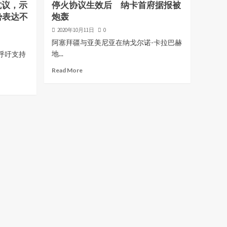
抗议，示
停火协议生效后 纳卡首府据报被
势表达不
炮轰
2020年10月11日
0
阿塞拜疆与亚美尼亚在纳戈尔诺-卡拉巴赫
地...
呼吁支持
Read More