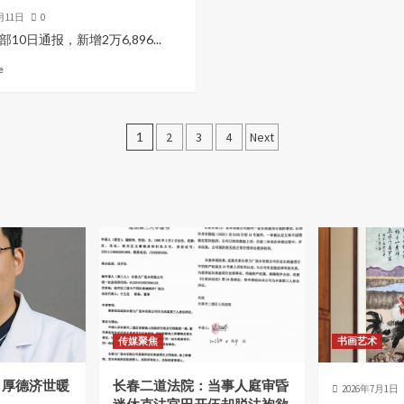
0月11日
0
10日通报，新增2万6,896...
e
文
1
2
3
4
Next
章
分
页
传媒聚焦
书画艺术
，厚德济世暖
长春二道法院：当事人庭审昏
2026年7月1日