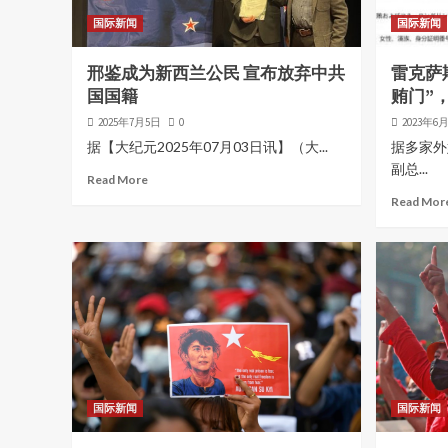
国际新闻
国际新闻
邢鉴成为新西兰公民 宣布放弃中共
雷克萨
国国籍
贿门”
2025年7月5日
0
2023年6
据【大纪元2025年07月03日讯】（大...
据多家外
副总...
Read More
Read Mor
国际新闻
国际新闻