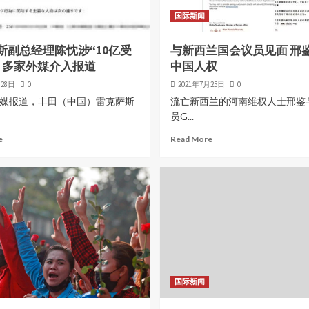
国际新闻
斯副总经理陈忱涉“10亿受
与新西兰国会议员见面 邢
，多家外媒介入报道
中国人权
月28日
0
2021年7月25日
0
媒报道，丰田（中国）雷克萨斯
流亡新西兰的河南维权人士邢鉴
员G...
e
Read More
国际新闻