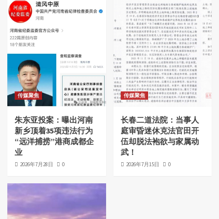
传媒聚焦
传媒聚焦
朱东亚投案：曝出河南
长春二道法院：当事人
新乡顶着35项违法行为
庭审昏迷休克法官田开
“远洋捕捞”港商成都企
伍却脱法袍欲与家属动
业
武！
2026年7月28日
0
2026年7月15日
0