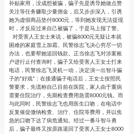
补贴家用，没成想被骗，骗子先是诱导她做点赞
关注等任务赚取少量佣金，后又步步深入，引诱
她为虚假商品垫付8000元，等到她发现无法提现
时，才反应过来自己被骗了，于是马上报了警。
对受害人王女士来说，被骗8000元无疑让本就
困难的家庭雪上加霜。民警徐志飞决心穷尽一切
办法，也要帮她追回钱款。正当徐志飞对涉案账
户进行止付查询时，骗子又给受害人王女士打来
电话，民警徐志飞灵机一动，决定演一出智斗骗
子的“好戏”：在接通骗子电话后，王女士按照民
警要求，先谎称自己目前在医院，家人由于重病
需要住院治疗，先期检查费用急需8000元钱。而
与此同时，民警徐志飞也用医生口吻，在电话中
反复催促缴纳检查、治疗、住院等费用，并以焦
急的口吻下达了病危通知。经过一番斗智斗勇
后，骗子最终又按原路退回了受害人王女士8000