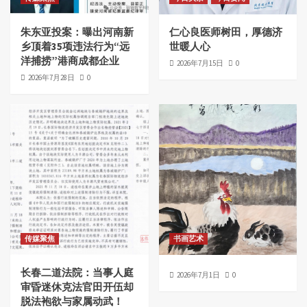
朱东亚投案：曝出河南新
仁心良医师树田，厚德济
乡顶着35项违法行为“远
世暖人心
洋捕捞”港商成都企业
2026年7月15日
0
2026年7月28日
0
传媒聚焦
书画艺术
长春二道法院：当事人庭
2026年7月1日
0
审昏迷休克法官田开伍却
脱法袍欲与家属动武！