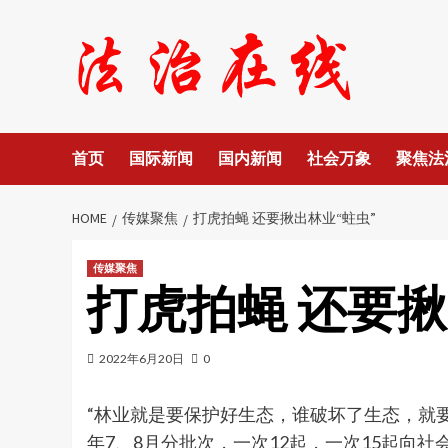
Skip
to
content
首页
国际新闻
国内新闻
社会万象
聚焦法
HOME
传媒聚焦
打虎拍蝇 还要揪出林业“蛀虫”
传媒聚焦
打虎拍蝇 还要揪
2022年6月20日
0
“林业就是要保护好生态，谁破坏了生态，就
年7、8月分批次，一次12起，一次15起