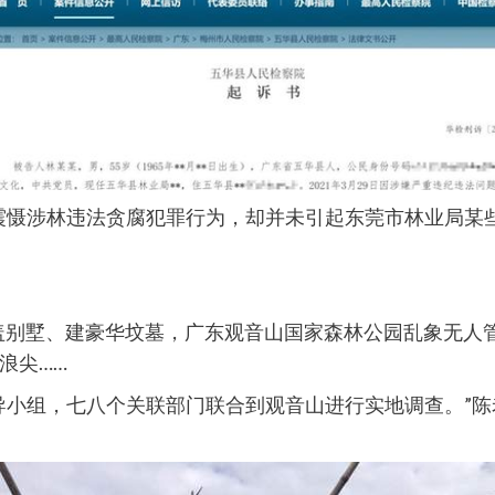
震慑涉林违法贪腐犯罪行为，却并未引起东莞市林业局某
毁林盖别墅、建豪华坟墓，广东观音山国家森林公园乱象无
浪尖……
导小组，七八个关联部门联合到观音山进行实地调查。”