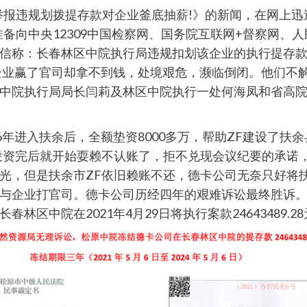
被举报违规划拨提存款对企业釜底抽薪!》的新闻，在网上
备向中央12309中国检察网、国务院互联网+督察网、
信称：长春林区中院执行局违规扣划该企业的执行提存款
该企业赢了官司却拿不到钱，处境艰危，濒临倒闭。他们不
中院执行局局长闫莉及林区中院执行一处何海凤和省高
6年进入扶余后，全额垫资8000多万，帮助ZF建设了扶
投资完后就开始耍赖不认账了，拒不兑现会议纪要的承诺
，但是扶余市ZF依旧赖账不还，德卡公司无奈只好将扶余
与企业打官司。德卡公司历经四年的艰难诉讼最终胜诉。
区中院在2021年4月29日将执行案款24643489.