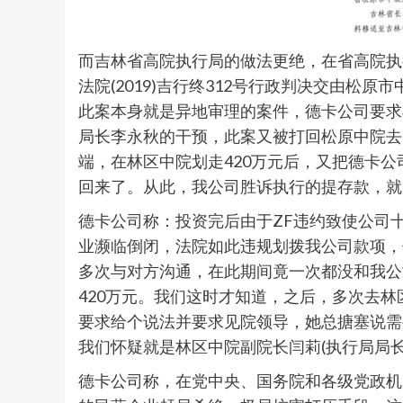
而吉林省高院执行局的做法更绝，在省高院执行局
法院(2019)吉行终312号行政判决交由松
此案本身就是异地审理的案件，德卡公司要求
局长李永秋的干预，此案又被打回松原中院去
端，在林区中院划走420万元后，又把德卡公
回来了。从此，我公司胜诉执行的提存款，就
德卡公司称：投资完后由于ZF违约致使公司
业濒临倒闭，法院如此违规划拨我公司款项，
多次与对方沟通，在此期间竟一次都没和我公
420万元。我们这时才知道，之后，多次去
要求给个说法并要求见院领导，她总搪塞说需
我们怀疑就是林区中院副院长闫莉(执行局局
德卡公司称，在党中央、国务院和各级党政机