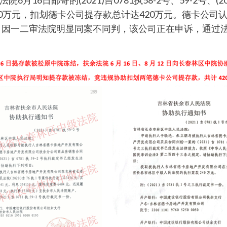
16日邮寄的(2021)吉0781执58-2号、59-2号、(
40万元，扣划德卡公司提存款总计达420万元。德卡公
诉，因一二审法院明显同案不同判，该公司正在申诉，通过