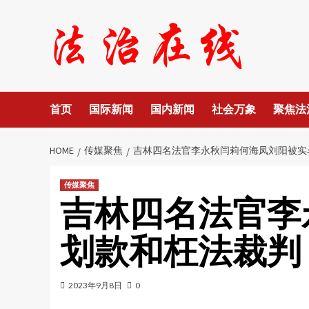
Skip
to
content
首页
国际新闻
国内新闻
社会万象
聚焦法
HOME
传媒聚焦
吉林四名法官李永秋闫莉何海凤刘阳被实
传媒聚焦
吉林四名法官李
划款和枉法裁判
2023年9月8日
0