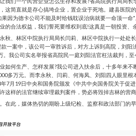
让我们一个民营企业怎么生存和发展?省高院执行局局长
，这简直就是存心搞垮企业，置企业于死地。建县医院
如果因为德卡公司不能及时给钱耽误治病就要一命顶一命
业的合法权益，我们誓死要维权到底!这真是一朝投资、余
永秋、林区中院执行局局长闫莉、林区中院执行一处处
程款一案中，该公司一审胜诉后，对方上诉到高院，刘阳
多万。我公司实名举报省高院民一庭刘阳法官枉法裁判，至
业如何生产、怎样发展?我公司进入扶余后，十多年来不
5000多万元。而李永秋、闫莉、何海凤、刘阳四人眼里
3年7月19日中央和国务院颁发《中共中央国务院关于促
许这样的法官继续审理裁判案件，势必将毁掉吉林的营商
。在此，媒体热切的期盼上级纪检、监察和政法部门的