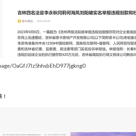
ge/OaGfJ7Iz5hhsbEhD977jgkng0
薪！