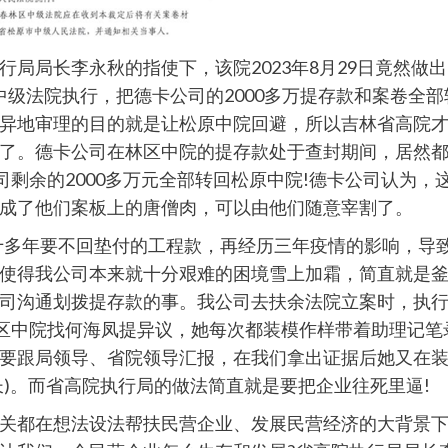
局长李永秋的指使下，该院2023年8月29日竟然做出(
原市中级法院执行，把德卡公司的2000多万提存款和案卷
异地审理的目的就是让松原中院回避，所以吉林省高院
了。德卡公司在林区中院的提存款处于查封期间，居然都
司剩余的2000多万元全部转回松原中院!德卡公司认为，
成了他们案板上的唐僧肉，可以由他们随意宰割了。
十多年要不回垫付的工程款，再经历三年疫情的影响，导
使得我公司本来就十分艰难的困境雪上加霜，简直就是釜底
司沟通划拨提存款的事。我公司去扶余法院立案时，执
林区中院找何海凤提异议，她每次都装模作样带着助理记
要跟局领导、省院领导汇报，在我们拿出证据后她又在
长)。而省高院执行局的做法简直就是要把企业往死里逼!
关都在想法设法帮扶民营企业、发展民营经济的大背景下