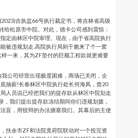
2023)吉执监66号执行裁定书，将吉林省高级
全部转给松原市中院。对此，德卡公司感到震惊：
才指定由林区中院审理。现在，由于省高院执行
能被违规划走.高院执行局则干脆来了个一窝
这样一来，其为ZF垫付的巨额工程款就更难要
致我公司经营出现极度困难，商场已关闭，企
抽薪!长春林区中院执行处长何海凤，曾20
行局人员说已经把我们的提存款从林区中院划走
笔录，我们提出提存款冻结期间你们违规划拨，
装法盲，用狡辩的办法搪塞我们。其幕后的主使
，扶余市ZF和法院竟府院联动对一个投完资