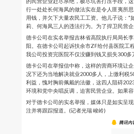
的民营企业赶尽杀绝，极尽坑害打压手段，这
行一处处长何海凤的做法实在是令人匪夷所思
用钱，并欠下大量农民工工资。他儿子说：“
莉、何海凤三人的违法行为。为了捍卫民营企
德卡公司在实名举报吉林省高院执行局局长李
阳。在德卡公司起诉扶余市ZF给付县医院工
我公司投资完医院不仅没赚到钱又损失300
德卡公司在举报信中称，这样的营商环境让企
况下还为当地解决就业2000多人，上缴利税
利益，愧对胸前佩戴的法徽，这四人阻碍202
环境和党中央唱反调，迫害民营企业。如果容
对于德卡公司的实名举报，媒体只是如实呈现
注并将跟踪报道。(记者光瑞 峻岭)