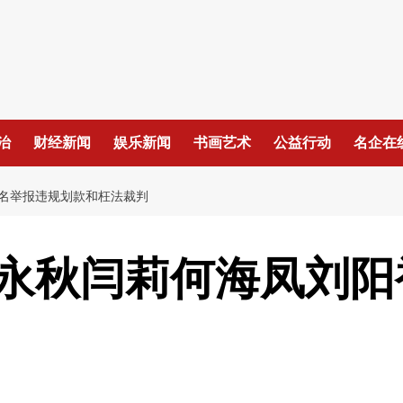
治
财经新闻
娱乐新闻
书画艺术
公益行动
名企在
名举报违规划款和枉法裁判
永秋闫莉何海凤刘阳