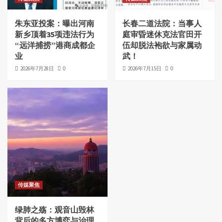
朱东亚投案：曝出河南
长春二道法院：当事人
新乡顶着35项违法行为
庭审昏迷休克法官田开
“远洋捕捞”港商成都企
伍却脱法袍欲与家属动
业
武！
2026年7月28日
0
2026年7月15日
0
传媒聚焦
绿肺之殇：观音山毁林
背后的多方博弈与治理