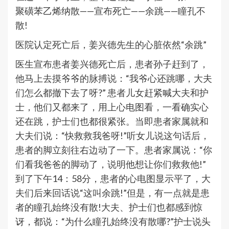
聚磺苯乙烯纳散——宣布死亡——余跳——瞳孔不
散!
医院认定死亡后，姜兴德先生的心脏依然“余跳”
医生宣布患者姜兴德死亡后，患者孙子赶到了，
他马上去摸爷爷的脉搏说：“我爷心还跳哪，大夫
们怎么都撤下去了呀?” 患者儿女赶紧喊大夫和护
士，他们又都来了，用上心电图看，一看确实心
还在跳，护士们也都很紧张。当即患者家属就和
大夫们说：“快救救我爸呀!”听女儿说这句话后，
患者的脚立刻往右边动了一下。患者家属说：“你
们看我爸爸的脚动了，说明他想让你们救救他!”
到了下午14：58分，患者的心电图显示平了，大
夫们后来回话说“这叫余跳!”但是，有一点就是患
者的瞳孔始终没有散!大夫、护士们也都感到惊
讶，都说：“为什么瞳孔始终没有散哪?”护士说头