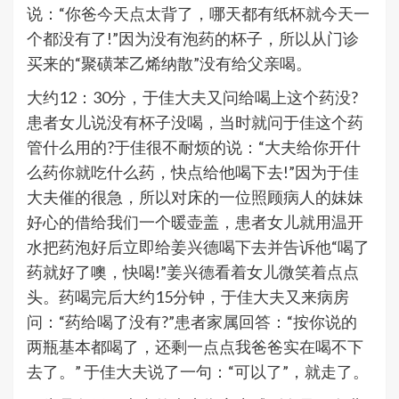
说：“你爸今天点太背了，哪天都有纸杯就今天一
个都没有了!”因为没有泡药的杯子，所以从门诊
买来的“聚磺苯乙烯纳散”没有给父亲喝。
大约12：30分，于佳大夫又问给喝上这个药没?
患者女儿说没有杯子没喝，当时就问于佳这个药
管什么用的?于佳很不耐烦的说：“大夫给你开什
么药你就吃什么药，快点给他喝下去!”因为于佳
大夫催的很急，所以对床的一位照顾病人的妹妹
好心的借给我们一个暖壶盖，患者女儿就用温开
水把药泡好后立即给姜兴德喝下去并告诉他“喝了
药就好了噢，快喝!”姜兴德看着女儿微笑着点点
头。药喝完后大约15分钟，于佳大夫又来病房
问：“药给喝了没有?”患者家属回答：“按你说的
两瓶基本都喝了，还剩一点点我爸爸实在喝不下
去了。” 于佳大夫说了一句：“可以了”，就走了。