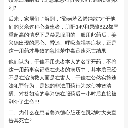
利?
后来，家属们了解到，“聚磺苯乙烯纳散”对于他
们的父亲这种心衰患者，肌酐149和尿酸822都严
重超高的情况下是禁忌服用的。服用此药后，姜
兴德出现的恶心、昏迷、呼吸衰竭等症状，正是
这一用药才导致的急性苯中毒迅速死亡结果。
他们认为，于佳不用患者本人的名字开药，不将
这一用药事实记载在患者的病历中，其本质已经
不是在治病救人而是在害人，于佳在公然实施违
法犯罪行为，是她的非法用药行为致使神智清
醒、对答如流的姜兴德在服药后一小时后直接被
剥夺了生命!!!
二、为什么在患者姜兴德心脏还在跳动时大夫宣
告其死亡?