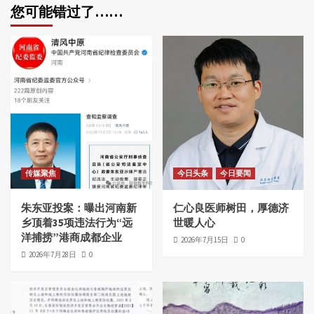
您可能错过了……
传媒聚焦
今日头条
今日要闻
朱东亚投案：曝出河南新
仁心良医师树田，厚德济
乡顶着35项违法行为“远
世暖人心
洋捕捞”港商成都企业
2026年7月15日
0
2026年7月28日
0