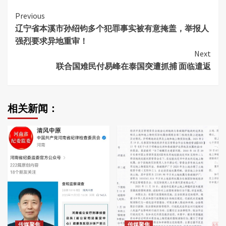
Continue
Previous
辽宁省本溪市孙绍钧多个犯罪事实被有意掩盖，举报人
Reading
强烈要求异地重审！
Next
联合国难民付易峰在泰国突遭抓捕 面临遣返
相关新闻：
传媒聚焦
传媒聚焦