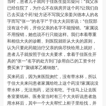
当时，患者儿子就向于佳医生提出疑问：“我父亲
已经住院了，为什么不在病房开这个药?让我们自
己去买这个药?处方还不写我父亲姜兴德本人的名
字而写“张一”的名字?” 于佳大夫回答说：“住院部
没有这个药，开你父亲的名字不能报销。”家属说
不用报销，她也说不行只能这样。我们本着尊重
和相信大夫的诊断、到医院就听从大夫的原则，
认为只要此药能治疗父亲的病尽快给用上就好，
患者儿子就按照于佳大夫要求，拿着于佳医生开
具的“张一”名字的处方到门诊用自己的工资卡付
费买来了“聚磺苯乙烯纳散”。
买来药后，因为来医院匆忙，没有带水杯，所以
于佳大夫来问患者家属给吃上这个药没?家属说没
带水杯，无法泡药，还没有吃。于佳马上让去医
务室要纸杯。医务室当时有三个大夫听说患者急
用水杯后，其中一个大夫帮忙上柜子里给找，并