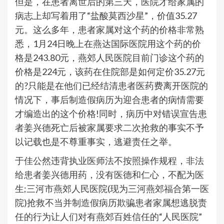
但是，在患者离世后的第三天，医院才给家属的
病志上却写着用了“盐酸莫西沙星”，价值35.27
元。这么多年，患者家属对这个药的价格非常熟
悉，1月24日晚上在燕达国际医院用这个药的价
格是243.80元，燕郊人民医院目前门诊这个药的
价格是224元，该药在住院部是如何定价35.27元
的?只能是在他们已经结清患者医药费离开医院的
情况下，事后制造假病历为迎合患者的病情需要
才编造出的这个价格!同时，病历中对错误宣告患
者姜兴德死亡后被家属要求二次抢救的事实不予
以记载也是不尊重事实，逃避责任之举。
于佳公然违背执业医师法不按照操作规程，非法
给患者姜兴德用药，没有医德和仁心，不配为医
生;三河市燕郊人民医院(现为三河燕郊福合第一医
院)抢救不当并制造假病历欺骗患者家属想逃脱责
任的行为让人们对有燕郊百姓信任的“人民医院”