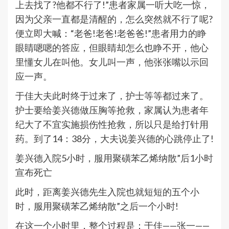
上去找了?他都不行了!”患者家属一听大吃一惊，
因为父亲一直都是清醒的，怎么突然就不行了呢?
便立即大喊：“老爸!老爸!老爸爸!”患者用力的睁
眼睛嗯嗯的答应，但眼睛却怎么也睁不开，他心
里懂女儿在叫他。女儿叫一声，他张张嘴以示回
应一声。
于佳大夫此时终于过来了，护士等等都过来了。
护士要给姜兴德做压胸等抢救，家属认为患者年
纪大了不宜实施损伤性抢救，所以只是给打针用
药。到了14：38分，大夫说姜兴德的心跳停止了!
姜兴德入院5小时，服用聚磺苯乙烯纳散”后1小时
宣布死亡
此时，距离姜兴德先生入院也就短短的五个小
时，服用聚磺苯乙烯纳散”之后一个小时!
在这一个小时里，整个过程是：于佳——张一——