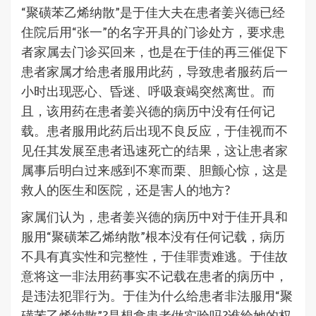
“聚磺苯乙烯纳散”是于佳大夫在患者姜兴德已经
住院后用“张一”的名字开具的门诊处方，要求患
者家属去门诊买回来，也是在于佳的再三催促下
患者家属才给患者服用此药，导致患者服药后一
小时出现恶心、昏迷、呼吸衰竭突然离世。而
且，该用药在患者姜兴德的病历中没有任何记
载。患者服用此药后出现不良反应，于佳视而不
见任其发展至患者迅速死亡的结果，这让患者家
属事后明白过来感到不寒而栗、胆颤心惊，这是
救人的医生和医院，还是害人的地方?
家属们认为，患者姜兴德的病历中对于佳开具和
服用“聚磺苯乙烯纳散”根本没有任何记载，病历
不具有真实性和完整性，于佳罪责难逃。于佳故
意将这一非法用药事实不记载在患者的病历中，
是违法犯罪行为。于佳为什么给患者非法服用“聚
磺苯乙烯纳散”?是想拿患者做实验吗?谁给她的权