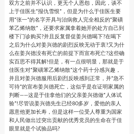
双方之前并不认识，更无个人恩怨，因此，谈不
上于佳医生“报仇雪恨”，但是为什么于佳医生要
用“张一”的名字开具与治病救人完全相反的“聚磺
苯乙烯纳散”，还要求家属拿着她开的处方自己到
楼下门诊购买?并且反复督促姜兴德喝下?在喝下
之后为什么对姜兴德的剧烈反映无动于衷?又为什
么在姜兴德没有死亡的前提下而宣布死亡?这些确
实百思不得其解!但是，有一点很明显，那就是于
佳医生对“聚磺苯乙烯纳散”这个药十分感兴趣，
并且对姜兴德服用后剧烈反映感到正常，并“急不
可待”的宣布姜兴德死亡，这似乎是在证明家属的
判断——这是于佳拿他们的父亲姜兴德做“人体试
验”!尽管说姜兴德先生已经80多岁，爱他的亲人
愿意他更加长寿，但是这样一位受人尊重为国家
和人民做出过突出贡献的优秀党员的生命在于佳
眼里就是个试验品吗?