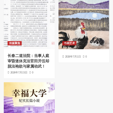
传媒聚焦
书画艺术
长春二道法院：当事人庭
2026年7月1日
0
审昏迷休克法官田开伍却
脱法袍欲与家属动武！
2026年7月15日
0