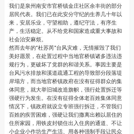
我们是泉州南安市官桥镇金庄社区余丰街的部分
居民代表。我们已在此安分守纪的生养几十年以
来，安居乐业，守望相助，遵纪守法，有序生
产，生活稳定。从不给党和国家造成重大事故和
社会治安麻烦。
然而去年的“杜苏芮”台风灾难，无情摧毁了我们
美好愿景，在处置过程中当地官桥镇诸多违法违
规行为，更破坏了党群的和谐关系。事因主要是
台风污水排放和溪道疏通工程的导致部分段落堤
岸塌方，而当地官桥镇政府在没有征得群众的集
体同意，就大举旧城改造旗帜，强行处置拆迁等
强硬行为发生。在没有征得全体老百姓集体同意
情况下，镇政府就设立专班强行拆迁，不管我们
百姓的疾苦困难，强硬让我们撒离出赖以居住的
住所家园，用铁皮封锁住出入住房的通道、不让
小企业小作坊生产生活、用各种强制手段让民众