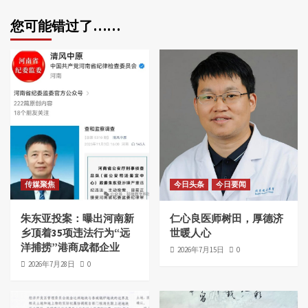
您可能错过了……
传媒聚焦
今日头条
今日要闻
朱东亚投案：曝出河南新
仁心良医师树田，厚德济
乡顶着35项违法行为“远
世暖人心
洋捕捞”港商成都企业
2026年7月15日
0
2026年7月28日
0