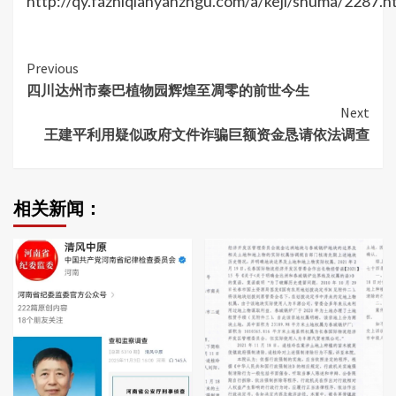
http://qy.fazhiqianyanzhgu.com/a/keji/shuma/2287.h
Continue
Previous
四川达州市秦巴植物园辉煌至凋零的前世今生
Reading
Next
王建平利用疑似政府文件诈骗巨额资金恳请依法调查
相关新闻：