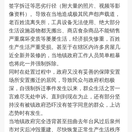
签字拆迁等恶劣行径（附大量的照片、视频等影
像资料）。导致在当地造成极其民声怨声载道，
老百姓流离失所，工具设备无法使用、绝大部分
生活设施器物都无搬出、商店食杂商品不能销售
严重腐坏变质等屡屡生活，经济损失惨重，百姓
生产生活严重受损。甚至于在辖区内许多房屋几
近全新并装修的，当地镇政府工作人员简单粗暴
也将此一并强制拆除。
同时在处置过程中，政府又没有妥善的保障安置
场所安置搬迁的居民，导致民众与政府积怨极
深，自强制拆迁事件发生以来，群众生活之苦一
言难尽无处申诉。直到到现在为止，还有部分坚
持没有被镇政府恐吓没有签字同意的群众，上访
态势时有发生。
当地镇政府完全违背甚至扭曲去年台风过后泉州
市对灾后冲毁重建、尽快恢复正常生产生活秩序