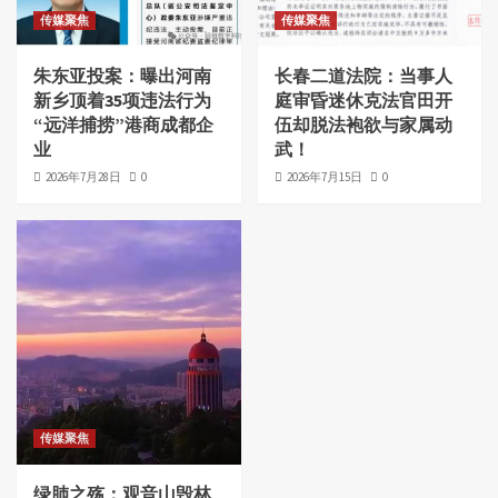
传媒聚焦
传媒聚焦
朱东亚投案：曝出河南
长春二道法院：当事人
新乡顶着35项违法行为
庭审昏迷休克法官田开
“远洋捕捞”港商成都企
伍却脱法袍欲与家属动
业
武！
2026年7月28日
0
2026年7月15日
0
传媒聚焦
绿肺之殇：观音山毁林