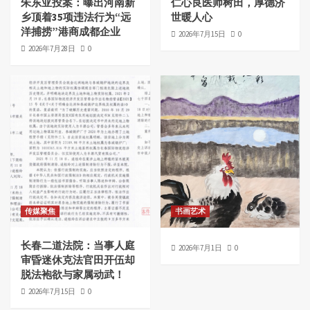
朱东亚投案：曝出河南新
仁心良医师树田，厚德济
乡顶着35项违法行为“远
世暖人心
洋捕捞”港商成都企业
2026年7月15日
0
2026年7月28日
0
传媒聚焦
书画艺术
长春二道法院：当事人庭
2026年7月1日
0
审昏迷休克法官田开伍却
脱法袍欲与家属动武！
2026年7月15日
0