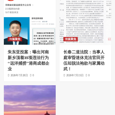
传媒聚焦
传媒聚焦
朱东亚投案：曝出河南
长春二道法院：当事人
新乡顶着35项违法行为
庭审昏迷休克法官田开
“远洋捕捞”港商成都企
伍却脱法袍欲与家属动
业
武！
2026年7月28日
0
2026年7月15日
0