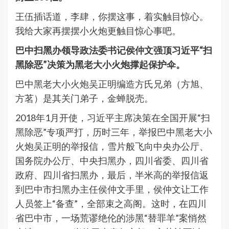
王伍插话道，李肆，你摆这事，着实触目惊心。
我给大家再摆摆小火炮更触目惊心事吧。
巴中扫黑办领导政法委书记侯仲文强顶习近平“扫
黑除恶”决策为黑老大小火炮撑起保护伞。
巴中黑老大小火炮吴正明编造方氏兄弟（方旭、
方茗）是其关门弟子，金蝉脱壳。
2018年1月开使，习近平主席决策在全国开展“扫
黑除恶”专项严打，历时三年，举报巴中黑老大小
火炮吴正明的举报信，雪片般飞向中央办公厅、
国务院办公厅、中央扫黑办，四川省委、四川省
政府、四川省扫黑办，最后，半米高的举报信返
到巴中市扫黑办主任侯仲文手里，侯仲文让工作
人员签上“备查”，全部束之高阁。这时，在四川
省巴中市，一场荒谬绝伦的涉黑“替罪羊”案悄然