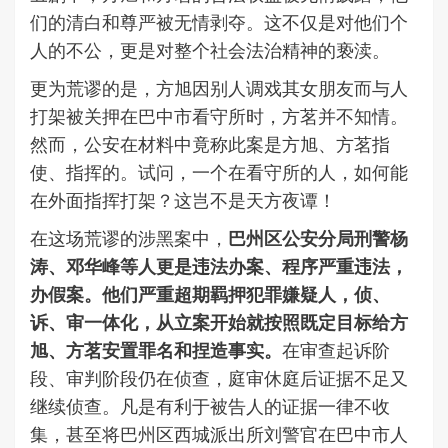
们的清白和尊严被无情剥夺。这不仅是对他们个
人的不公，更是对整个社会法治精神的亵渎。
更为荒谬的是，方旭因别人调戏其女朋友而与人
打架被关押在巴中市看守所时，方茗并不知情。
然而，公安在材料中竟称此案是方旭、方茗指
使、指挥的。试问，一个在看守所的人，如何能
在外面指挥打架？这岂不是天方夜谭！
在这场荒谬的涉黑案中，
巴州区公安分局刑警杨
涛、邓华峰等人更是违法办案、程序严重违法
，
办假案
。他们严重超期羁押犯罪嫌疑人，侦、
诉、审一体化，从立案开始就按照既定目标给方
旭、方茗安置罪名和捏造事实。
在审查起诉阶
段、审判阶段仍在侦查，庭审休庭后证据不足又
继续侦查。凡是有利于被告人的证据一律不收
集，甚至将巴州区西城派出所刘警官在巴中市人