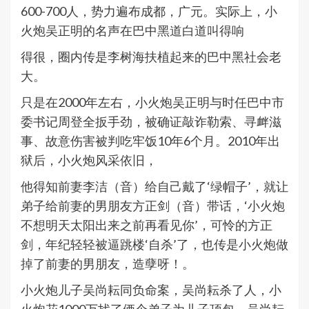
600-700人，势力遍布成都，广元。实际上，小
火炮吴正明的名声在巴中黑道白道叫得响
得很，圈内传是李树海扶植起来的巴中黑社会老
大。
只是在2000年左右，小火炮吴正明与时任巴中市
委书记周登全扳手劲，被确证敲诈勒索、寻衅滋
事、故意伤害被判吃牢饭10年6个月。2010年出
狱后，小火炮风采依旧，
他得知前妻李洁（音）给自己戴了‘绿帽子’，就让
弟子给前妻的男朋友方正剑（音）带话，‘小火炮
不想明天太阳出来之前再看见你’，可怜的方正
剑，年纪轻轻被逼跳楼‘自杀’了，也传是小火炮做
掉了前妻的男朋友，造孽呀！。
小火炮儿子吴尚耘同负命案，吴尚耘杀了人，小