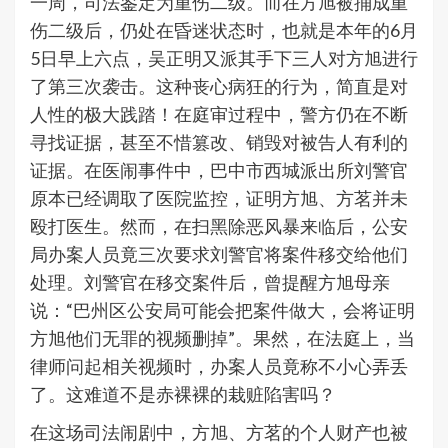
一周，司法鉴定为重伤二级。而在方旭被捅成重
伤二级后，仍处在昏迷状态时，也就是本年的6月
5日早上六点，吴正明又派其手下三人对方旭进行
了第三次袭击。这种丧心病狂的行为，简直是对
人性的极大践踏！在庭审过程中，警方仍在不断
寻找证据，甚至不惜篡改、销毁对被告人有利的
证据。在医闹事件中，巴中市西城派出所刘警官
原本已经调取了医院监控，证明方旭、方茗并未
殴打医生。然而，在扫黑除恶风暴来临后，公安
局办案人员竟三次要求刘警官将案件移交给他们
处理。刘警官在移交案件后，曾提醒方旭母亲
说：“巴州区公安局可能会把案件做大，会将证明
方旭他们无罪的视频删掉”。果然，在法庭上，当
律师问起相关视频时，办案人员竟称不小心弄丢
了。这难道不是赤裸裸的栽赃陷害吗？
在这场司法闹剧中，方旭、方茗的个人财产也被