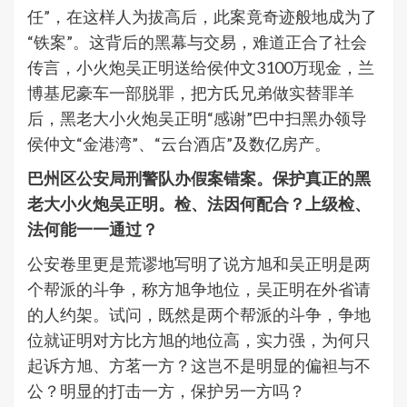
任”，在这样人为拔高后，此案竟奇迹般地成为了
“铁案”。这背后的黑幕与交易，难道正合了社会
传言，小火炮吴正明送给侯仲文3100万现金，兰
博基尼豪车一部脱罪，把方氏兄弟做实替罪羊
后，黑老大小火炮吴正明“感谢”巴中扫黑办领导
侯仲文“金港湾”、“云台酒店”及数亿房产。
巴州区公安局刑警队办假案错案。保护真正的黑
老大小火炮吴正明。检、法因何配合？上级检、
法何能一一通过？
公安卷里更是荒谬地写明了说方旭和吴正明是两
个帮派的斗争，称方旭争地位，吴正明在外省请
的人约架。试问，既然是两个帮派的斗争，争地
位就证明对方比方旭的地位高，实力强，为何只
起诉方旭、方茗一方？这岂不是明显的偏袒与不
公？明显的打击一方，保护另一方吗？