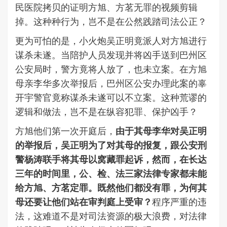
民医院拷贝的证明方旭、方茗无罪的视频剪辑
掉。这种种行为，岂不是在公然践踏司法公正？
更为可怕的是，小火炮吴正明竟派人对方旭进行
谋杀未遂。当陪护人员发现并将凶手送到巴州区
公安局时，警方竟将人放了，也未立案。在方旭
母亲李华多次举报后，巴州区公安办理此案的辜
开宇警官竟称谋杀未遂可以不立案。这种荒谬的
逻辑和做法，岂不是在纵容犯罪、保护凶手？
方旭他们第一次开庭后，
由于其母
李华
对吴正明
的举报后，吴正明为了对其母的报复，跟公安刑
警杨涛联手将其母以窝藏罪起诉，然而，在长达
三年的时间里，公、检、法三家法律专家都未能
给方旭、方茗定罪。既然他们都没有罪，为何其
母还要让他们站在审判庭上受审？
程序严重的违
法，这难道不是对司法资源的极大浪费，对法律