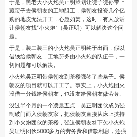
于是，黑老大小火炮吴正明策划让徒子徒孙带上
藏蛮子去侯朝友的工地阻工，侯朝友投资几个亿
购的地皮无法开工，心急如焚，这时，有人放话
让侯朝友找“小火炮”（吴正明）可以解决这个问
题。
于是，装二装三的小火炮吴正明终于出面，假以
借钱给侯朝友，工地劳务由小火炮的队伍干，一
切问题都可以解决。
小火炮吴正明带侯朝友到茶楼强签了些条子。侯
朝友的项目就可以开工了。事实上，小火炮团火
没借一分钱给侯朝友，也没友给侯朝友做劳务。
没过半个月的一个凌晨五点，吴正明团伙成员强
制破门而入侯朝友家，把侯朝友直接从床上挟持
到小火炮团伙的茶楼，强迫侯朝友签下欠小火炮
吴证明团伙5000多万的劳务费和借款利息，还强