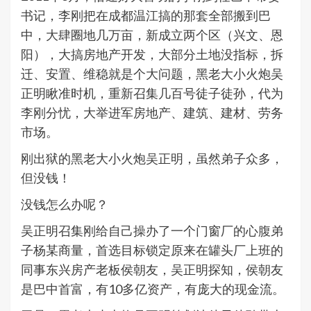
书记，李刚把在成都温江搞的那套全部搬到巴
中，大肆圈地几万亩，新成立两个区（兴文、恩
阳），大搞房地产开发，大部分土地没指标，拆
迁、安置、维稳就是个大问题，黑老大小火炮吴
正明瞅准时机，重新召集几百号徒子徒孙，代为
李刚分忧，大举进军房地产、建筑、建材、劳务
市场。
刚出狱的黑老大小火炮吴正明，虽然弟子众多，
但没钱！
没钱怎么办呢？
吴正明召集刚给自己操办了一个门窗厂的心腹弟
子杨某商量，首选目标锁定原来在罐头厂上班的
同事东兴房产老板侯朝友，吴正明探知，侯朝友
是巴中首富，有10多亿资产，有庞大的现金流。