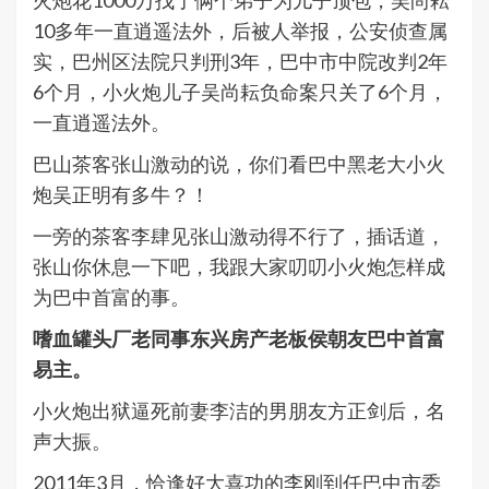
火炮花1000万找了俩个弟子为儿子顶包，吴尚耘
10多年一直逍遥法外，后被人举报，公安侦查属
实，巴州区法院只判刑3年，巴中市中院改判2年
6个月，小火炮儿子吴尚耘负命案只关了6个月，
一直逍遥法外。
巴山茶客张山激动的说，你们看巴中黑老大小火
炮吴正明有多牛？！
一旁的茶客李肆见张山激动得不行了，插话道，
张山你休息一下吧，我跟大家叨叨小火炮怎样成
为巴中首富的事。
嗜血罐头厂老同事东兴房产老板侯朝友巴中首富
易主。
小火炮出狱逼死前妻李洁的男朋友方正剑后，名
声大振。
2011年3月，恰逢好大喜功的李刚到任巴中市委