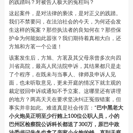
的践踏吗？对被告人极大的冤枉吗？
这起案件，是对法律的亵渎，是对正义的践踏。
我们不禁要问，在法治社会的今天，为何还会发
生这样的冤案？那些执法者的良知何在？那些保
护伞为何能如此嚣张？我们期待着真相大白，还
方旭和方茗一个公道！
该案发生后，方旭、方茗及其父母亲曾多次向四
川省高院，最高人民法院申诉，其结果都只是走
了个程序，在既未与当事人、律师及申诉人见
面，也未听取意见，更未开庭的情况下就主观的
裁定驳回申诉或通知不予立案。这哪里还有讲理
的地方？两高天天在要求坚决纠正冤假错案，但
事实并非如此。难道真是社会传言：“
巴中黑老大
小火炮吴正明至少行贿上100位公职人员，小的
巴州区检察院公诉科长都送了300万，原巴中政
法委书记朱冬也拿了亲家小火炮的钱，直到天庭