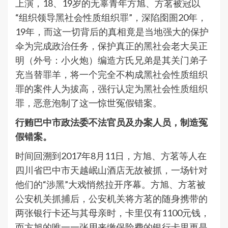
上演，18、19岁的无辜青年方旭、方茗被冠以
“组织领导黑社会性质组织罪”，深陷囹圄20年，
19年，而这一切背后的真相竟是当地强大的保护
伞为完成政治任务，保护真正的黑社会老大吴正
明（外号：小火炮）编造方氏兄弟是其关门弟子
充当替罪羊，将一个完全不构成黑社会性质组织
罪的案件人为拔高，强行认定为黑社会性质组织
罪，恶意泡制了这一惊世冤假错案。
行贿巴中市政法委不法官员及办案人员，制造冤
假错案。
时间回溯到2017年8月11日，方旭、方茗等人在
四川省巴中市天越岷山酒店无故被抓，一场针对
他们的“涉黑”大戏悄然拉开序幕。方旭、方茗被
公安机关抓捕后，公安机关将方茗的随身携带的
两张银行卡还与其母亲时，卡里仅有1100元钱，
而方旭的唯一一张用来缴保险费的银行卡里更是