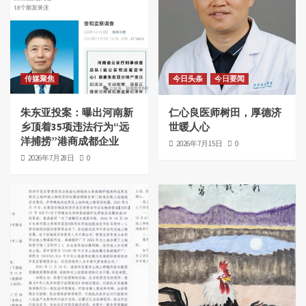
传媒聚焦
今日头条
今日要闻
朱东亚投案：曝出河南新
仁心良医师树田，厚德济
乡顶着35项违法行为“远
世暖人心
洋捕捞”港商成都企业
2026年7月15日
0
2026年7月28日
0