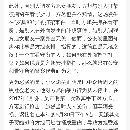
此外，因别人调戏方旭女朋友，方旭与别人打架
被拘留在看守所时，方茗也并不知情。这场发生
在“罗巢88号”的打架事件，当时方旭关押在看守
所，是别人在外面发生的斗殴事件，与别人调戏
方旭女朋友一案完全无关，然而，公安卷里面却
声称此事是方旭安排、指挥的，这简直是无稽之
谈！一个在看守所的人，如何能在外面指挥打
架？如果说真是方旭安排指挥，那么就只有公安
和看守所的警察代劳而为之了。
更为恶劣的是，小火炮吴正明是巴中众所周之的
黑社会老大，他对方旭的暴力行为从未停止。在
2017年4月份，吴正明第一次派其手下对方旭、
方茗进行枪击，虽然当时人未受伤，但车辆受
损。紧接着在本年的5月30日下午6点，又派其弟
子贾馥魁将方旭用匕首捅成重伤，导致方旭昏迷