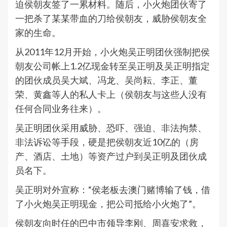
迫侯朝友签了一累材料。随后，小火炮团伙寄了
一把杀了某某带血的刀给侯朝友，威胁侯朝友全
家的生命。
从2011年12月开始，小火炮吴正明团伙强制把侯
朝友公司帐上1.2亿现金转至吴正明及吴正明指定
的团伙成员吴大斌、冯龙、吴尚耘、李正、董
荣、黄鑫等人的私人卡上（侯朝友与这些人没有
任何合同业务往来）。
吴正明团伙采用威胁、恐吓、强迫、非法拘禁、
非法诉讼等手段，硬是把侯朝友近10亿的（房
产、酒店、土地）等资产过户到吴正明及团伙成
员名下。
吴正明对外宣称：“侯老板去澳门赌博输了钱，借
了小火炮吴正明现金，把公司抵给小火炮了”。
侯朝友向时任的巴中市领导李刚、周喜安求救，