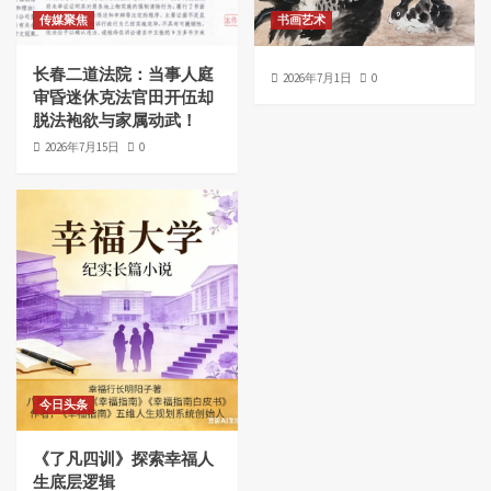
传媒聚焦
书画艺术
长春二道法院：当事人庭
2026年7月1日
0
审昏迷休克法官田开伍却
脱法袍欲与家属动武！
2026年7月15日
0
今日头条
《了凡四训》探索幸福人
生底层逻辑