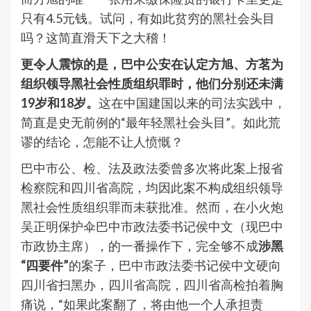
只有4.5元钱。试问，有如此贫穷的黑社会头目
吗？这简直滑天下之大稽！
更令人震惊的是，
巴中
公安在认定方旭、方茗为
组织领导黑社会性质组织罪时，他们分别还未满
19岁和18岁。
这在中国建国以来的司法实践中，
简直是史无前例的“最年轻黑社会头目”。如此荒
谬的结论，怎能不让人愤慨？
巴中市公、检、法及政法委曾多次将此案上报省
检察院和四川省高院，均因此案不构成组织领导
黑社会性质组织罪而未获批准。然而，在小火炮
吴正明保护伞巴中市政法委书记侯中文（现巴中
市政协主席），的一番操作下，完全够不成
涉黑
“四要件”
的案子，巴中市政法委书记侯中文硬向
四川省扫黑办，四川省高院，四川省高检拍着胸
痛说，“如果此案翻了，将由他一个人承担责