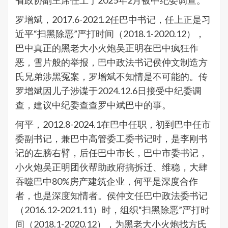
省政协副主席任上于2025年2月被中纪委调查。
罗增斌，2017.6-2021.2任巴中书记，任上正是习
近平“扫黑除恶”严打时间（2018.1-2020.12），
巴中真正的黑老大小火炮吴正明在巴中疯狂作
恶，雪片般的举报，巴中政法书记侯仲文制造方
氏兄弟涉黑冤案，罗增斌不知情是不可能的。传
罗增斌因儿子涉谍于2024.12.6日接受中纪委调
查，建议中纪委查查罗中斌巴中的事。
何平，2012.8-2024.1在巴中任职，初到巴中任市
委副书记，兼巴中高管委工委书记时，是李刚书
记的左膀右臂，后任巴中市长，巴中市委书记，
小火炮吴正明团伙帮助政府搞拆迁、维稳，大肆
吞噬巴中80%房产建筑企业，何平是深度合作
者，也是深度知情者。侯仲文任巴中政法委书记
（2016.12-2021.11）时，组织“扫黑除恶”严打时
间（2018.1-2020.12），为黑老大小火炮找方氏