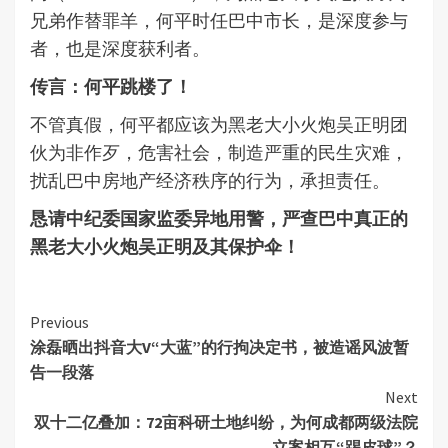
兄弟作替罪羊，何平时任巴中市长，是深度参与
者，也是深度获利者。
传言：何平跳楼了！
不管真假，何平都应该为黑老大小火炮吴正明团
伙为非作歹，危害社会，制造严重的民生灾难，
扰乱巴中房地产经济秩序的行为，承担责任。
恳请中纪委国家监委异地用警，严查巴中真正的
黑老大小火炮吴正明及其保护伞！
Continue
Previous
涂磊晒出抖音大V“大蓝”的行拘决定书，被造谣风波暂
Reading
告一段落
Next
双十二亿叠加：72亩科研土地纠纷，为何成都两级法院
立案相互“踢皮球”？