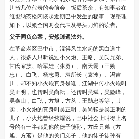
川省几位代表的会前会，饭后茶余，有知事者在
维也纳茶楼闲谈起近期巴中发生的秘事，现整理
如下，以飨全国两会代表及寻头刀鲜的读者。
父子同负命案，安然逍遥法外。
在革命老区巴中市，混得风生水起的黑白道牛
人，很多人只听说过小火炮、王略、吴氏兄弟、
甘氏家族、哈军娃（张勇）、南天霸（王勋
忠）、白飞、杨志勇、袁所长（袁波）、冯吉
川，却不知小火炮真身是谁，江湖中传小火炮叫
吴正明，也传叫吴尚耘，还传叫吴斌，吴险峰，
吴泰山，白飞，方旭，方茗，王勋忠等等，其
实，小火炮的真身叫吴正明，吴尚耘是吴正明的
儿子，小火炮曾经炫耀说，巴中社会上叫得上名
号的有一半都是他的徒子徒孙，方氏兄弟（方
旭、方茗）是他的关门弟子，他的徒子徒孙有