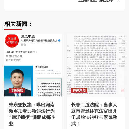
相关新闻：
传媒聚焦
传媒聚焦
朱东亚投案：曝出河南
长春二道法院：当事人
新乡顶着35项违法行为
庭审昏迷休克法官田开
“远洋捕捞”港商成都企
伍却脱法袍欲与家属动
业
武！