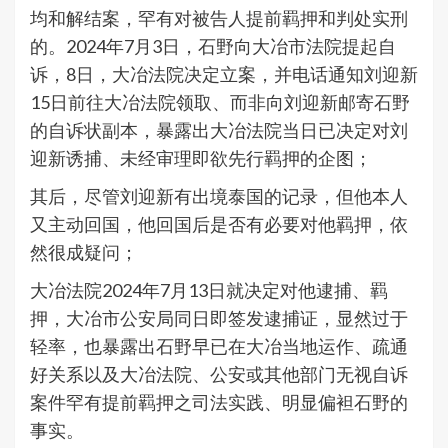
均和解结案，罕有对被告人提前羁押和判处实刑
的。2024年7月3日，石野向大冶市法院提起自
诉，8日，大冶法院决定立案，并电话通知刘迎新
15日前往大冶法院领取、而非向刘迎新邮寄石野
的自诉状副本，暴露出大冶法院当日已决定对刘
迎新诱捕、未经审理即欲先行羁押的企图；
其后，尽管刘迎新有出境泰国的记录，但他本人
又主动回国，他回国后是否有必要对他羁押，依
然很成疑问；
大冶法院2024年7月13日就决定对他逮捕、羁
押，大冶市公安局同日即签发逮捕证，显然过于
轻率，也暴露出石野早已在大冶当地运作、疏通
好关系以及大冶法院、公安或其他部门无视自诉
案件罕有提前羁押之司法实践、明显偏袒石野的
事实。