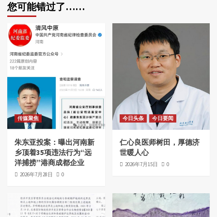
您可能错过了……
传媒聚焦
今日头条
今日要闻
朱东亚投案：曝出河南新
仁心良医师树田，厚德济
乡顶着35项违法行为“远
世暖人心
洋捕捞”港商成都企业
2026年7月15日
0
2026年7月28日
0