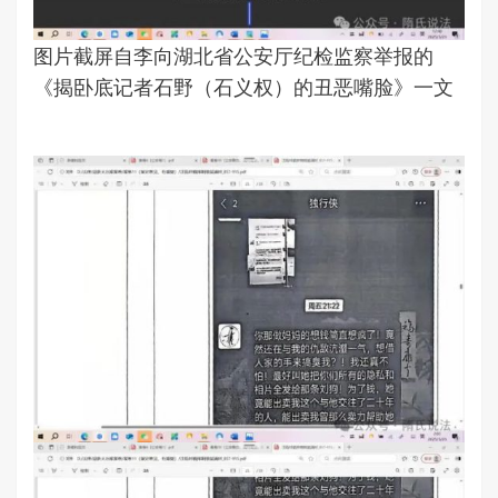
图片截屏自李向湖北省公安厅纪检监察举报的
《揭卧底记者石野（石义权）的丑恶嘴脸》一文