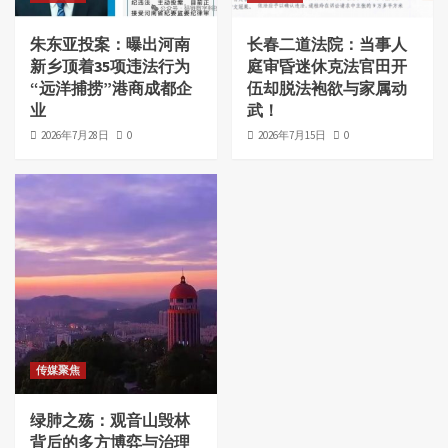
朱东亚投案：曝出河南
长春二道法院：当事人
新乡顶着35项违法行为
庭审昏迷休克法官田开
“远洋捕捞”港商成都企
伍却脱法袍欲与家属动
业
武！
2026年7月28日
0
2026年7月15日
0
传媒聚焦
绿肺之殇：观音山毁林
背后的多方博弈与治理