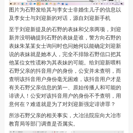
图片
为石野发给其与李女士非婚生儿子的信息以
及李女士与刘迎新的对话，源自刘迎新手机
至于刘迎新提及的石野的表妹和父亲两项，刘迎
新并没明确提到石野的表妹是谁，警方向石野的
表妹朱某某女士询问时也问她何以能确定刘迎新
说的表妹就是她本人，完全不排除石野信口把其
他某位女性谎称为其表妹的可能。给刘迎新喂料
石野父亲的抖音用户的身份，公安并未查明，而
查明该抖音用户身份毫无困难，该抖音用户才是
有关石野父亲信息的第一、原始传播人和可能的
诽谤人！公安对该抖音用户的身份不予查明，用
意何在？难道就是为了对刘迎新强定诽谤罪？
所涉石野父亲的相关事实，大冶法院应向大冶市
教育局等部门调查是否属实。