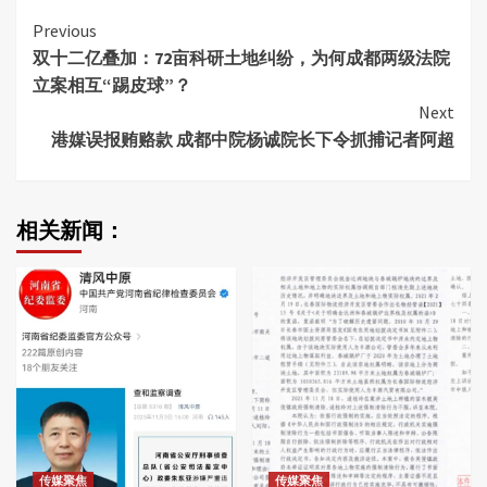
Continue
Previous
双十二亿叠加：72亩科研土地纠纷，为何成都两级法院
Reading
立案相互“踢皮球”？
Next
港媒误报贿赂款 成都中院杨诚院长下令抓捕记者阿超
相关新闻：
传媒聚焦
传媒聚焦