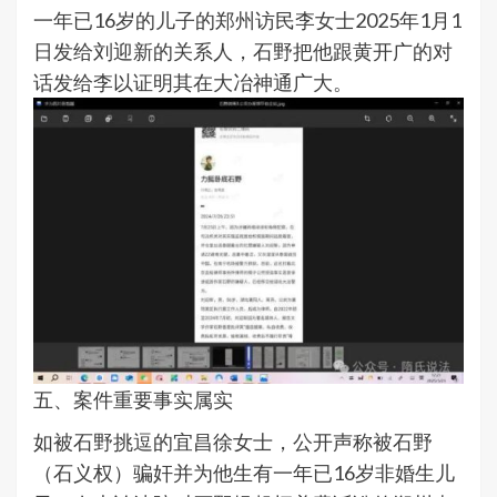
一年已16岁的儿子的郑州访民李
女士
2025年1月1
日
发给
刘迎新的关系人，
石野把他跟黄开广的对
话发给李以证明其在大冶
神通广大。
五、案件重要事实属实
如被石野挑逗的宜昌徐女士，公开声称被石野
（石义权）骗奸并为他生有一年已16岁非婚生儿