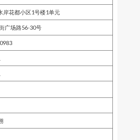
水岸花都小区1号楼1单元
广场路56-30号
0983
上
上
翊