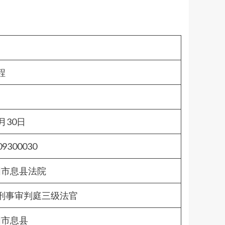
程
9月30日
09300030
阳市息县法院
刑事审判庭三级法官
阳市息县