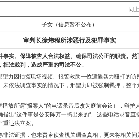
同
子女（信息暂不公布）
审判长徐炜程
所涉恶行及犯罪事实
件事实、保障被告人合法权益、确保司法公正的职责。然
，枉法裁判，造成严重的司法不公。
人士邢望力因拍摄现场视频、报警救助一位遭遇暴力殴打的访
、未依法调查事实的情况下，邢望力即被强制羁押，整个
当庭播放所谓“报案人”的电话录音后改为庭前会议），辩护
指出“这件事是公安陈万一搞出来的”。这些电话录音直接
严重违法立案。
除非法证据，也未责令侦查机关调查真相，更未将相关问