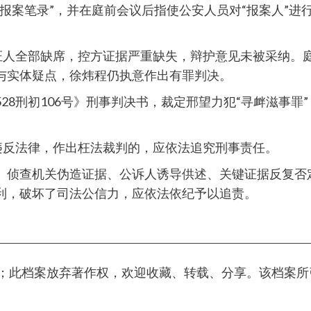
报案笔录”，并在庭前会议后指使公安人员对“报案人”进
人”及证人全部缺席，控方证据严重缺失，辩护意见未被采纳
与实体疑点，徐炜程仍执意作出有罪判决。
豫1528刑初106号》刑事判决书，裁定邢望力犯“寻衅滋
。
违反法律，作出枉法裁判的，应依法追究刑事责任。
、侦查机关伪造证据、公诉人诱导供述、关键证据反复否
利，破坏了司法公信力，应依法依纪予以追责。
义；此档案放弃著作权，欢迎收藏、转载、分享。该档案