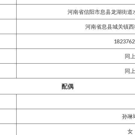
河南省信阳市息县龙湖街道
河南省息县城关镇西街
1823762
同
同
配偶
孙琳
女