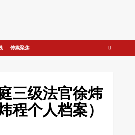
线
传媒聚焦
庭三级法官徐炜
炜程个人档案）