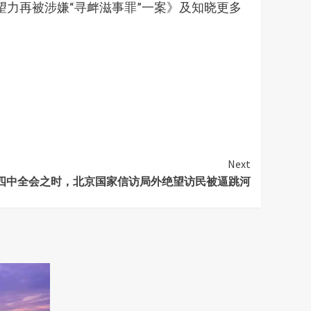
 邢望力再被涉嫌“寻衅滋事罪”一案》及知晓更多
Next
四中全会之时，北京国家信访局外绝望访民被逼跳河