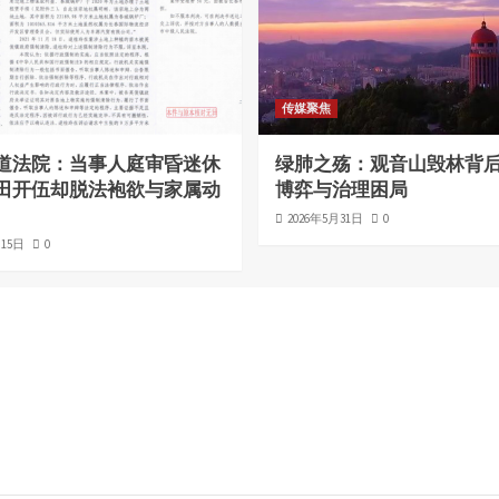
传媒聚焦
道法院：当事人庭审昏迷休
绿肺之殇：观音山毁林背
田开伍却脱法袍欲与家属动
博弈与治理困局
2026年5月31日
0
月15日
0