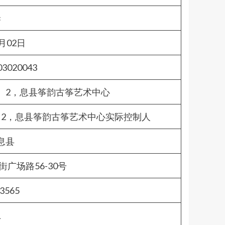
妻
3月02日
03020043
、2，息县筝韵古筝艺术中心
、2，息县筝韵古筝艺术中心实际控制人
息县
广场路56-30号
3565
上