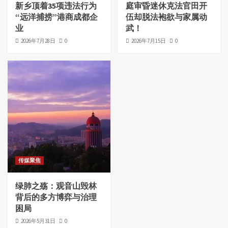
新乡顶着35项违法行为
庭审昏迷休克法官田开
“远洋捕捞”港商成都企
伍却脱法袍欲与家属动
业
武！
2026年7月28日
0
2026年7月15日
0
传媒聚焦
绿肺之殇：观音山毁林
背后的多方博弈与治理
困局
2026年5月31日
0