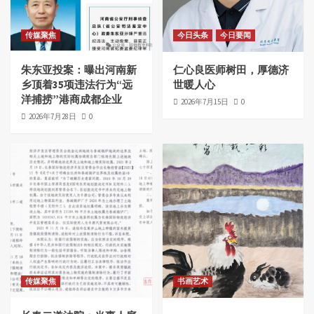
传媒聚焦
今日头条
今日要闻
朱东亚投案：曝出河南新
仁心良医师树田，厚德济
乡顶着35项违法行为“远
世暖人心
洋捕捞”港商成都企业
2026年7月15日
0
2026年7月28日
0
传媒聚焦
书画艺术