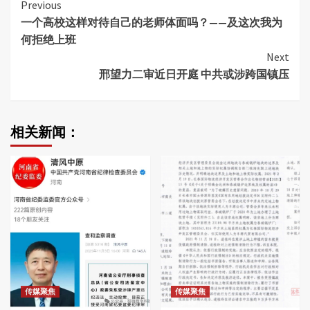
Continue
Previous
一个高校这样对待自己的老师体面吗？——及这次我为
Reading
何拒绝上班
Next
邢望力二审近日开庭 中共或涉跨国镇压
相关新闻：
传媒聚焦
传媒聚焦