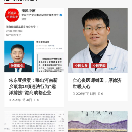
传媒聚焦
今日头条
今日要闻
朱东亚投案：曝出河南新
仁心良医师树田，厚德济
乡顶着35项违法行为“远
世暖人心
洋捕捞”港商成都企业
2026年7月15日
0
2026年7月28日
0