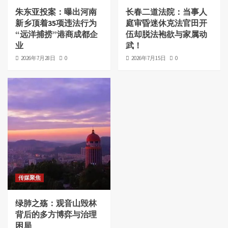
朱东亚投案：曝出河南
长春二道法院：当事人
新乡顶着35项违法行为
庭审昏迷休克法官田开
“远洋捕捞”港商成都企
伍却脱法袍欲与家属动
业
武！
2026年7月28日
0
2026年7月15日
0
传媒聚焦
绿肺之殇：观音山毁林
背后的多方博弈与治理
困局