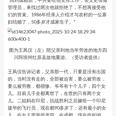
“回到成都后，中共要给他安排工作，去文史馆做
管理员，来找过两次他就拒绝了，不想再接受他
们的管束。1986年经亲人介绍才与农村的一位寡
妇结婚了，50多岁才成家生子。”
图为王凤仪（左）陪父亲到他当年劳改的地方四
川阿坝州红原县故地重游。（受访者提供）
王凤仪告诉记者，父亲那一代，只要是没有出国
的，当时没有走的，全部被迫害，要么被劳改，
要么被劳教，都很惨。爷爷有十个儿子，四个女
儿。目前儿子全都离世了，在世的只有两个女
儿。二姑妈在印尼，抗战胜利之后嫁给一个印尼
援华的飞行员，现在都90多岁了；还有最小的女
儿，在女儿里面排老四，在成都，现在也80岁