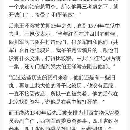
一个成都治安总司令。所以他再三考虑之下，就
开城门了，接受了‘和平解放’。”
后来王泽濬被关押26年之久，直到1974年在狱中
去世。王凤仪表示，“当年红军在过四川的时候，
四川军阀去阻拦打击他们。很多军阀和他们（共
军）合作运送鸦片，我爷爷是禁鸦片的，
跟他们
没有什么交集，打得比较狠
。中共‘长征’纪录片有
一集，还专门提到我大伯王泽濬去阻击他们。”
“通过这些历史的资料来看，他们还是有一些旧
仇，再加上我大伯的骨子比较硬，他没有屈服，
一直不接受改造，所以一直被关着。他的后代在
北京找到资料，说他是在狱中被打死的。”
而王缵绪1949年后先后被安排为川西文物保管委
员会副主任，西南军政委员会参事，四川省政府
参事，四川省政协委员等职务，他都谢绝工作。