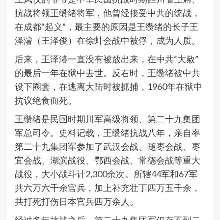
抗战将领王缵绪将军，他曾经接受中共的统战，
在成都“起义”，最主要的原因是王缵绪的长子王
泽濬（王泽俊）在徐蚌会战中被俘，成为人质。
后来，王泽濬一直没有被放出来，在中共“大赦”
的最后一年在狱中去世。反右时，王缵绪被中共
设下圈套，在逃离大陆时被抓捕，1960年在狱中
抗议绝食而死。
王缵绪是民国时期川军高级将领、第二十九集团
军总司令。史料记载，王缵绪抗战八年，亲自率
第二十九集团军参加了武汉会战、随枣会战、枣
宜会战、湖滨战役、鄂西会战、常德会战等重大
战役，大小战斗计2,300余次。所辖44军和67军
共六万六千余官兵，加上补充壮丁四万五千余，
共打死打伤日本官兵四万余人。