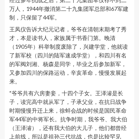
经过多年抗战之后，第二十九集团军仅存不到二
万人，1944年撤消第二十九集团军总部和67军建
制，只保留了44军。
王凤仪告诉大纪元记者，爷爷在清朝末期考了秀
才，本是读书人，家族属于书香门第。晚清
（1905年）科举制度废除了，兴建学堂，他就读
了新军校（四川的陆军速成学堂），和四川有名
的军阀刘湘、杨森是同学，毕业之后参加新军，
又参加四川的保路运动，辛亥革命，慢慢发展起
来。
“爷爷共有六房妻妾，十四个子女。王泽濬是长
子，读完高中就从军了，子承父业，在抗日战争
时期慢慢升迁上来，徐蚌会战的时候是国民革命
军44军的中将军长。抗争时期，我爷爷、我大伯
（王泽濬），还有我大伯的大儿子，他们都曾经
上前线，所以是祖孙三代抗战，也是比较罕见