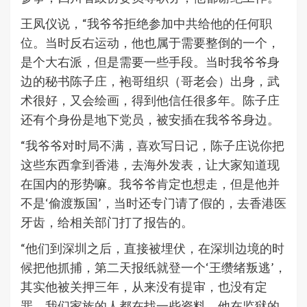
王凤仪说，“我爷爷拒绝参加中共给他的任何职
位。当时反右运动，他也属于需要整倒的一个，
是个大右派，但是需要一些手段。当时我爷爷身
边的秘书陈子庄，袍哥组织（哥老会）出身，武
术很好，又会绘画，得到他信任很多年。陈子庄
还有个身份是地下党员，被安插在我爷爷身边。
“我爷爷对时局不满，喜欢写日记，陈子庄说你把
这些东西拿到香港，去海外发表，让大家知道现
在国内的形势嘛。我爷爷肯定也想走，但是他并
不是‘偷渡叛国’，当时还专门请了假的，去香港医
牙齿，给相关部门打了报告的。
“他们到深圳之后，直接被埋伏，在深圳边境的时
候把他抓捕，第二天报纸就登一个‘王缵绪叛逃’，
其实他被关押三年，从来没有提审，也没有定
罪。我们家族的人都在找一些资料，他在监狱的