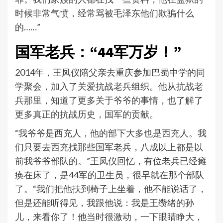
时候非常气愤，经常骂被毛泽东他们欺骗什么
的……”
国军老兵：“44军万岁！”
2014年，王凤仪陪父亲去重庆参加巴蜀中学的同
学聚会，加入了关爱抗战老兵组织。他从抗战老
兵那里，
知道了
更多关于爷爷的事情，
也了解了
更多真正的抗战历史，国军的贡献。
“我爷爷是西充人，他的部下大多也是西充人。我
们只要去西充找那些国军老兵，八成以上都是以
前我爷爷部队的。”王凤仪回忆，有位老兵已经瘫
痪在床了，是44军的卫生员，很早就在那个部队
了。“我们把他扶到椅子上坐着，他不能说话了，
但是还能听得见，我跟他说：我是王缵绪的孙
儿，来看你了！他当时很激动，一下眼睛睁大，