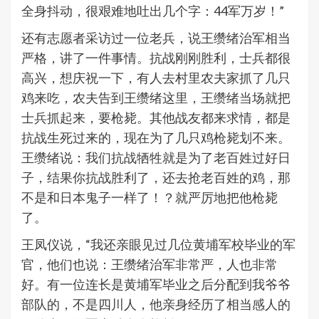
全身抖动，很艰难地吐出几个字：44军万岁！”
还有志愿者采访过一位老兵，说王缵绪治军相当
严格，讲了一件事情。抗战刚刚胜利，士兵都很
高兴，想庆祝一下，有人去村里农夫家抓了几只
鸡来吃，农夫告到王缵绪这里，王缵绪当场就把
士兵抓起来，要枪毙。其他战友都来求情，都是
抗战生死过来的，现在为了几只鸡枪毙划不来。
王缵绪说：我们抗战牺牲就是为了老百姓过好日
子，结果你抗战胜利了，还去抢老百姓的鸡，那
不是和日本鬼子一样了！？就严厉地把他枪毙
了。
王凤仪说，“我还亲眼见过几位黄埔军校毕业的军
官，他们也说：王缵绪治军非常严，人也非常
好。有一位连长是黄埔军毕业之后分配到我爷爷
部队的，不是四川人，他亲身经历了相当感人的