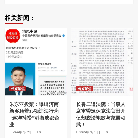
相关新闻：
传媒聚焦
传媒聚焦
朱东亚投案：曝出河南
长春二道法院：当事人
新乡顶着35项违法行为
庭审昏迷休克法官田开
“远洋捕捞”港商成都企
伍却脱法袍欲与家属动
业
武！
2026年7月28日
0
2026年7月15日
0