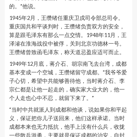
的。”他说。
1945年2月，王缵绪任重庆卫戍司令部总司令。
重庆国共和平谈判时，王缵绪负责双方的安全，
算是跟毛泽东有那么一点交情。1948年11月，王
泽濬在淮海战役中被俘，关到北京功德林一号。
王缵绪曾致函毛泽东，称天道忌盈应适可而止。
1949年12月底，蒋介石、胡宗南飞去台湾，成都
基本变成一个空城，王缵绪留守成都。“我爷爷爱
子心切，希望中共能够善待他，当时蒋介石、李
宗仁都是让他一起走的，确实家大业大的，他一
个人走也心中不忍，就留下来了。”
“当时中共就派人到成都和他谈，说如果你和平起
义，保证把你儿子送回来，他们这样承诺。当时
成都本来也无力抵抗，他手上没有什么兵，收拢
一些散兵游勇，主要就是保证成都的治安，自封