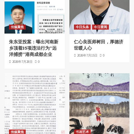
传媒聚焦
今日头条
今日要闻
朱东亚投案：曝出河南新
仁心良医师树田，厚德济
乡顶着35项违法行为“远
世暖人心
洋捕捞”港商成都企业
2026年7月15日
0
2026年7月28日
0
传媒聚焦
书画艺术