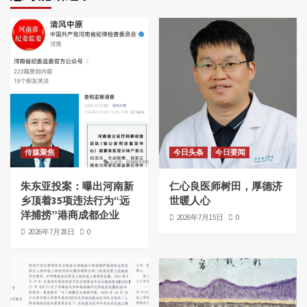
传媒聚焦
今日头条
今日要闻
朱东亚投案：曝出河南新
仁心良医师树田，厚德济
乡顶着35项违法行为“远
世暖人心
洋捕捞”港商成都企业
2026年7月15日
0
2026年7月28日
0