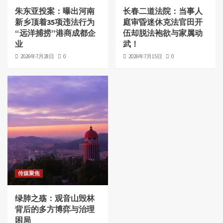
朱东亚投案：曝出河南
长春二道法院：当事人
新乡顶着35项违法行为
庭审昏迷休克法官田开
“远洋捕捞”港商成都企
伍却脱法袍欲与家属动
业
武！
2026年7月28日
0
2026年7月15日
0
传媒聚焦
绿肺之殇：观音山毁林
背后的多方博弈与治理
困局