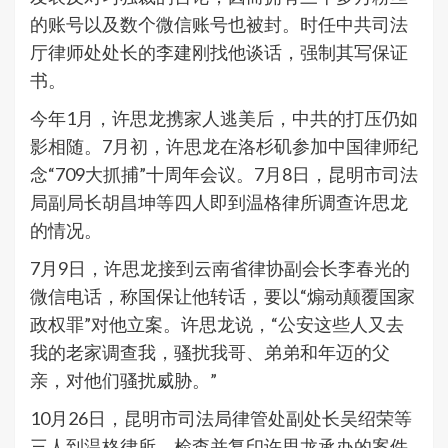
的账号以及数个微信账号也被封。时任中共司法
厅律师处处长的李建刚找他谈话，强制其写保证
书。
今年1月，许思龙携家人逃美后，中共的打压仍如
影相随。7月初，许思龙在洛杉矶参加中国律师纪
念“709大抓捕”十周年会议。7月8日，昆明市司法
局副局长胡昌坤等四人即到温格律所调查许思龙
的情况。
7月9日，许思龙接到云南省律协副会长李春光的
微信电话，称国保让他转话，要以“煽动颠覆国家
政权罪”对他立案。许思龙说，“公安这些人又去
我的老家调查我，骚扰我哥、弟弟和年迈的父
亲，对他们骚扰威胁。”
10月26日，昆明市司法局律管处副处长吴绍荣等
三人到温格律所，检查并复印许思龙承办的案件