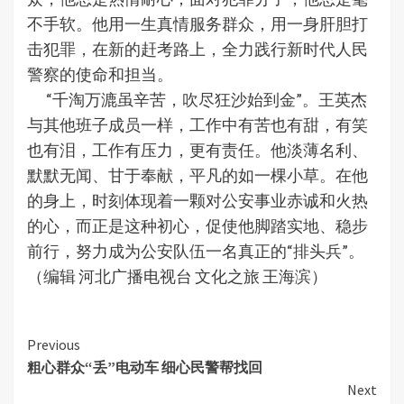
不手软。他用一生真情服务群众，用一身肝胆打
击犯罪，在新的赶考路上，全力践行新时代人民
警察的使命和担当。
“千淘万漉虽辛苦，吹尽狂沙始到金”。王英杰
与其他班子成员一样，工作中有苦也有甜，有笑
也有泪，工作有压力，更有责任。他淡薄名利、
默默无闻、甘于奉献，平凡的如一棵小草。在他
的身上，时刻体现着一颗对公安事业赤诚和火热
的心，而正是这种初心，促使他脚踏实地、稳步
前行，努力成为公安队伍一名真正的“排头兵”。
（编辑 河北广播电视台 文化之旅 王海滨）
Continue
Previous
粗心群众“丢”电动车 细心民警帮找回
Reading
Next