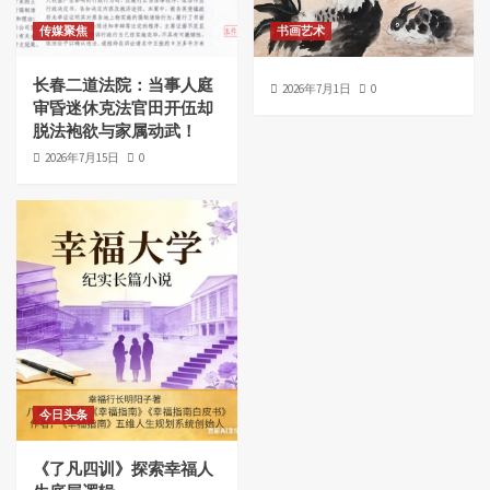
传媒聚焦
书画艺术
长春二道法院：当事人庭
2026年7月1日
0
审昏迷休克法官田开伍却
脱法袍欲与家属动武！
2026年7月15日
0
今日头条
《了凡四训》探索幸福人