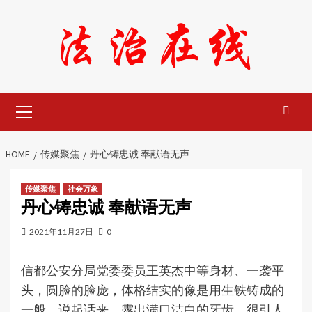
Skip
to
content
Primary
Menu
HOME
传媒聚焦
丹心铸忠诚 奉献语无声
传媒聚焦
社会万象
丹心铸忠诚 奉献语无声
2021年11月27日
0
信都公安分局党委委员王英杰中等身材、一袭平
头，圆脸的脸庞，体格结实的像是用生铁铸成的
一般。说起话来，露出满口洁白的牙齿，很引人