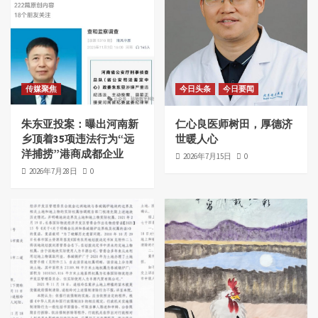
传媒聚焦
今日头条
今日要闻
朱东亚投案：曝出河南新
仁心良医师树田，厚德济
乡顶着35项违法行为“远
世暖人心
洋捕捞”港商成都企业
2026年7月15日
0
2026年7月28日
0