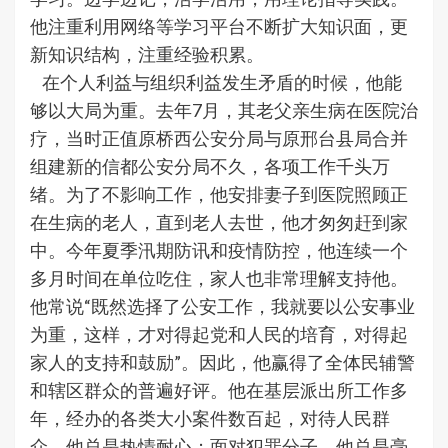
他注重利用网络等学习平台不断扩大知识面，更
新知识结构，注重经验积累。
在个人利益与组织利益发生矛盾的时候，他能
够以大局为重。去年7月，其老父亲生病在医院治
疗，当时正值原桥西公安分局与原邢台县局合并
组建新的信都公安分局不久，各项工作千头万
绪。为了不影响工作，他安排妻子到医院照顾正
在生病的老人，直到老人去世，他才匆匆赶到家
中。今年夏季汛期防讯和疫情防控，他连续一个
多月时间在单位吃住，家人也非常理解支持他。
他常说“既然选择了公安工作，我就要以公安事业
为重，这样，才对得起党和人民的培育，对得起
家人的支持和鼓励”。因此，他赢得了全体民辅警
和辖区群众的普遍好评。他在基层派出所工作多
年，经办的各类大小案件数百起，对待人民群
众，他总是热情耐心；面对犯罪分子，他总是毫