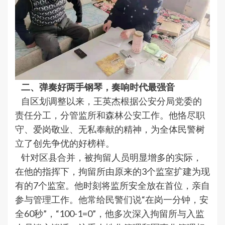
二、弹奏好两手钢琴，奏响时代最强音
自区划调整以来，王英杰根据公安分局党委的
责任分工，分管监所和森林公安工作。他恪尽职
守、爱岗敬业、无私奉献的精神，为全体民警树
立了创先争优的好榜样。
针对区县合并，被拘留人员明显增多的实际，
在他的指挥下，拘留所由原来的3个监室扩建为现
有的7个监室。他时刻将监所安全放在首位，亲自
参与管理工作。他常给民警们说“在岗一分钟，安
全60秒”，“100-1=0”，他多次深入拘留所与入监