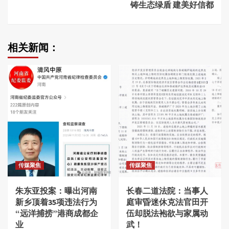
铸生态绿盾 建美好信都
相关新闻：
传媒聚焦
传媒聚焦
朱东亚投案：曝出河南
长春二道法院：当事人
新乡顶着35项违法行为
庭审昏迷休克法官田开
“远洋捕捞”港商成都企
伍却脱法袍欲与家属动
业
武！