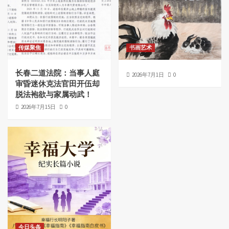
传媒聚焦
书画艺术
长春二道法院：当事人庭
2026年7月1日
0
审昏迷休克法官田开伍却
脱法袍欲与家属动武！
2026年7月15日
0
今日头条