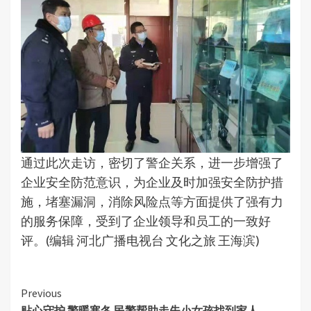
通过此次走访，密切了警企关系，进一步增强了
企业安全防范意识，为企业及时加强安全防护措
施，堵塞漏洞，消除风险点等方面提供了强有力
的服务保障，受到了企业领导和员工的一致好
评。(编辑 河北广播电视台 文化之旅 王海滨)
Continue
Previous
贴心守护 警暖寒冬 民警帮助走失小女孩找到家人