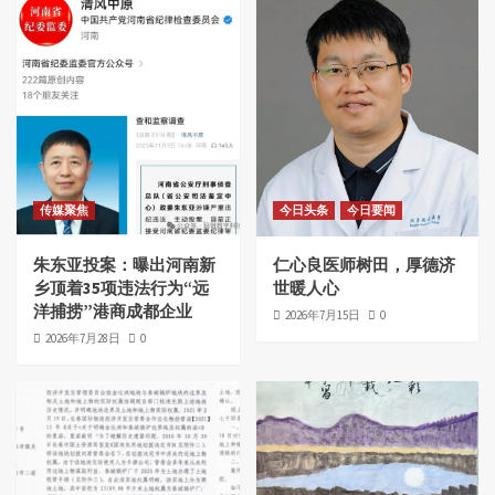
传媒聚焦
今日头条
今日要闻
朱东亚投案：曝出河南新
仁心良医师树田，厚德济
乡顶着35项违法行为“远
世暖人心
洋捕捞”港商成都企业
2026年7月15日
0
2026年7月28日
0