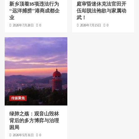
新乡顶着35项违法行为
庭审昏迷休克法官田开
“远洋捕捞”港商成都企
伍却脱法袍欲与家属动
业
武！
2026年7月28日
0
2026年7月15日
0
传媒聚焦
绿肺之殇：观音山毁林
背后的多方博弈与治理
困局
2026年5月31日
0