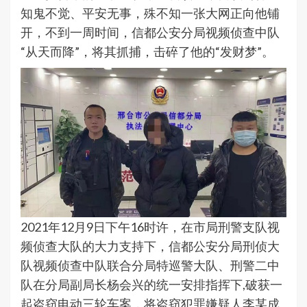
知鬼不觉、平安无事，殊不知一张大网正向他铺
开，不到一周时间，信都公安分局视频侦查中队
“从天而降”，将其抓捕，击碎了他的“发财梦”。
2021年12月9日下午16时许，在市局刑警支队视
频侦查大队的大力支持下，信都公安分局刑侦大
队视频侦查中队联合分局特巡警大队、刑警二中
队在分局副局长杨会兴的统一安排指挥下,破获一
起盗窃电动三轮车案，将盗窃犯罪嫌疑人李某成