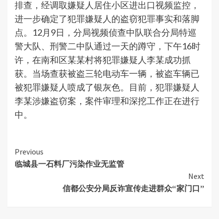
排查，经调取嫌疑人居住小区进出口视频监控，
进一步确定了犯罪嫌疑人的盗窃犯罪事实和落脚
点。12月9日，分局视频侦查中队联合分局特巡
警大队、刑警二中队通过一天的蹲守，下午16时
许，在南和区某某村将犯罪嫌疑人李某成功抓
获。当场查获被盗三轮电动车一辆，被盗车辆已
被犯罪嫌疑人喷成了银灰色。目前，犯罪嫌疑人
李某涉嫌盗窃案，案件审理和深挖工作正在进行
中。
Continue
Previous
临城县一石料厂污染作业无监管
Reading
Next
信都公安分局反诈宣传走进群众“家门口”