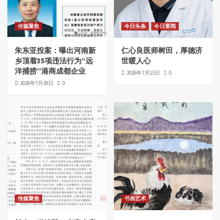
传媒聚焦
今日头条
今日要闻
朱东亚投案：曝出河南新
仁心良医师树田，厚德济
乡顶着35项违法行为“远
世暖人心
洋捕捞”港商成都企业
2026年7月15日
0
2026年7月28日
0
传媒聚焦
书画艺术