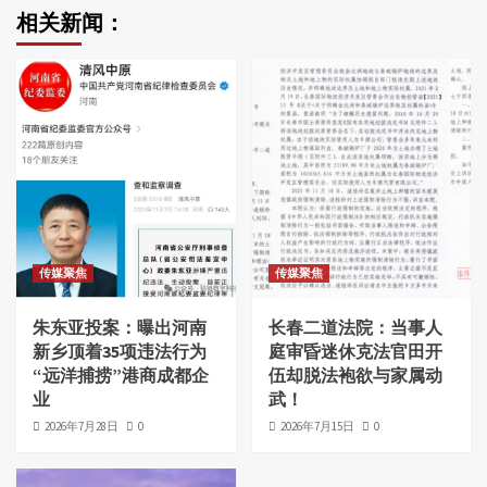
相关新闻：
传媒聚焦
传媒聚焦
朱东亚投案：曝出河南
长春二道法院：当事人
新乡顶着35项违法行为
庭审昏迷休克法官田开
“远洋捕捞”港商成都企
伍却脱法袍欲与家属动
业
武！
2026年7月28日
0
2026年7月15日
0