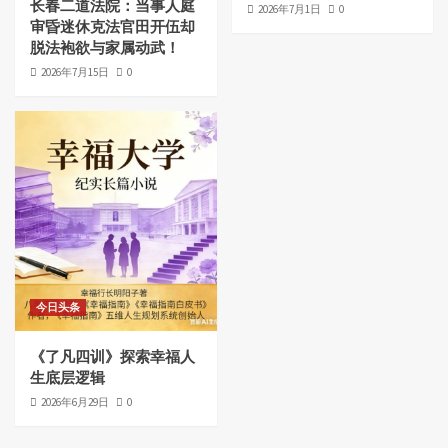
长春二道法院：当事人庭
2026年7月1日
0
审昏迷休克法官田开伍却
脱法袍欲与家属动武！
2026年7月15日
0
今日头条
《了凡四训》探索幸福人
生底层逻辑
2026年6月29日
0