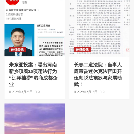
传媒聚焦
传媒聚焦
朱东亚投案：曝出河南
长春二道法院：当事人
新乡顶着35项违法行为
庭审昏迷休克法官田开
“远洋捕捞”港商成都企
伍却脱法袍欲与家属动
业
武！
2026年7月28日
0
2026年7月15日
0