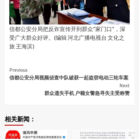
信都公安分局把反诈宣传开到群众“家门口”，深
受广大群众好评。(编辑 河北广播电视台 文化之
旅 王海滨)
Continue
Previous
信都公安分局视频侦查中队破获一起盗窃电动三轮车案
Reading
Next
群众遗失手机 户籍女警急寻失主受称赞
相关新闻：