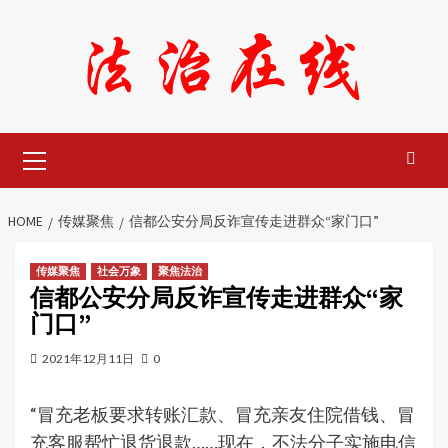
Skip
to
content
Primary
Menu
HOME
传媒聚焦
信都公安分局反诈宣传走进群众“家门口”
传媒聚焦
社会万象
聚焦法治
信都公安分局反诈宣传走进群众“家
门口”
2021年12月11日
0
“冒充老板要求转账汇款、冒充亲友住院借钱、冒
充客服帮忙退货退款……现在，不法分子实施电信