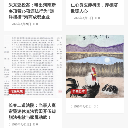
朱东亚投案：曝出河南新
仁心良医师树田，厚德济
乡顶着35项违法行为“远
世暖人心
洋捕捞”港商成都企业
2026年7月15日
0
2026年7月28日
0
传媒聚焦
书画艺术
长春二道法院：当事人庭
2026年7月1日
0
审昏迷休克法官田开伍却
脱法袍欲与家属动武！
2026年7月15日
0