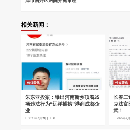
津市南开区法院开庭审理
相关新闻：
传媒聚焦
传媒聚焦
朱东亚投案：曝出河南新乡顶着35
长春二
项违法行为“远洋捕捞”港商成都企
克法官
业
武！
2026年7月28日
0
2026年7