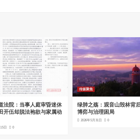
传媒聚焦
道法院：当事人庭审昏迷休
绿肺之殇：观音山毁林背
田开伍却脱法袍欲与家属动
博弈与治理困局
2026年5月31日
0
月15日
0