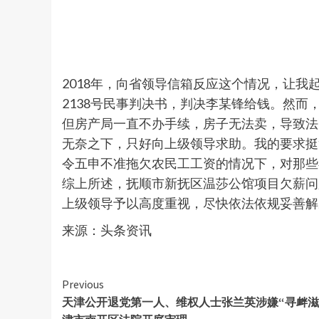
2018年，向省领导信箱反应这个情况，让我起
2138号民事判决书，判决李某锋给钱。然
但房产局一直不办手续，房子无法卖，导致法
无奈之下，只好向上级领导求助。我的要求挺
令五申不准拖欠农民工工资的情况下，对那些
综上所述，抚顺市新抚区温莎公馆项目欠薪问
上级领导予以高度重视，尽快依法依规妥善
来源：头条资讯
Continue
Previous
天津公开退党第一人、维权人士张兰英涉嫌“寻衅滋事”
Reading