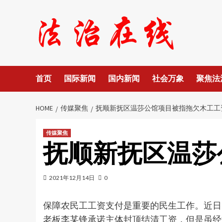
Skip
to
content
首页
国际新闻
国内新闻
社会万象
聚焦法
HOME
传媒聚焦
抚顺新抚区温莎公馆项目被指拖欠木工工
传媒聚焦
抚顺新抚区温莎
2021年12月14日
0
保障农民工工资支付是重要的民生工作。近日
老板李某锋承诺主体封顶结清工资，但是虽经