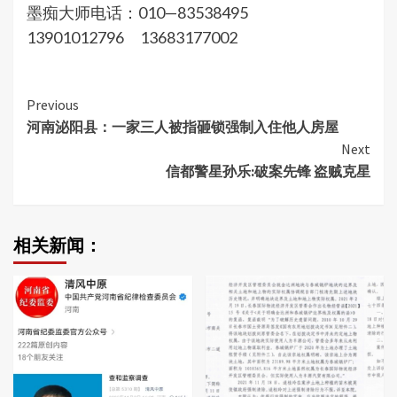
墨痴大师电话：010—83538495
13901012796 13683177002
Continue
Previous
河南泌阳县：一家三人被指砸锁强制入住他人房屋
Reading
Next
信都警星孙乐:破案先锋 盗贼克星
相关新闻：