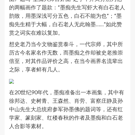
的两幅画作了题款：“墨痴先生写虾大有白石老人
韵致，用墨深浅可分五色，白石不能为也”；“墨
痴先生精于大幅，白石老人无此翰墨……”如此赞
赏之词实在难以复加。
想史老乃当今文物鉴赏泰斗，一代宗师，其中所
历古今名家名作无数，而墨痴之作却被史老推崇
倍至，对其作品评价之高，在当今画界名流辈出
之际，享者鲜有几人。
在20世纪90年代，墨痴准备出一本画集，其中有
徐邦达、史树青、王森然、肖劳、富察庄静及孙
中山先生大总统府参军孙墨佛的题词等，还有红
学家、篆刻家、红楼春秋的作者及墨痴和白石老
人合影等素材。