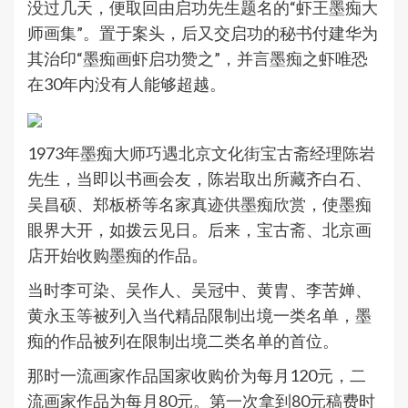
没过几天，便取回由启功先生题名的“虾王墨痴大
师画集”。置于案头，后又交启功的秘书付建华为
其治印“墨痴画虾启功赞之”，并言墨痴之虾唯恐
在30年内没有人能够超越。
1973年墨痴大师巧遇北京文化街宝古斋经理陈岩
先生，当即以书画会友，陈岩取出所藏齐白石、
吴昌硕、郑板桥等名家真迹供墨痴欣赏，使墨痴
眼界大开，如拨云见日。后来，宝古斋、北京画
店开始收购墨痴的作品。
当时李可染、吴作人、吴冠中、黄胄、李苦婵、
黄永玉等被列入当代精品限制出境一类名单，墨
痴的作品被列在限制出境二类名单的首位。
那时一流画家作品国家收购价为每月120元，二
流画家作品为每月80元。第一次拿到80元稿费时