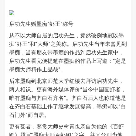
启功先生赠墨痴“虾王”称号
从不以大师自居的启功先生，竟然破例地冠以墨
痴“虾王”和“大师”之美称。启功先生当年未曾见到
墨痴，当有朋友带墨痴的作品到启功先生家中，
启功先生看完便提笔在墨痴的作品上写道：“定是
墨痴大师精作上品哉”。
后来墨痴到北京师范大学红楼去拜访启功先生，
两人相识。更有海外媒体评价“当今中国画虾者，
唯有墨痴与齐白石齐名”。齐白石后人也称道他是
在齐白石基础上作了继承发展提高，墨痴却以“白
石门外”而自居。
更有甚者，鉴赏大师史树青也亲自为他的《百虾
图》题写“墨痴大师百虾图”之字，并又分别为他