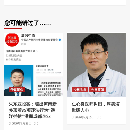
您可能错过了……
传媒聚焦
今日头条
今日要闻
朱东亚投案：曝出河南新
仁心良医师树田，厚德济
乡顶着35项违法行为“远
世暖人心
洋捕捞”港商成都企业
2026年7月15日
0
2026年7月28日
0