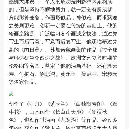
墨痴大师说，一个人的成功是由多种因素构成
的，但是坚持不懈地努力，就一定会有所成就，
方能形神兼备，作画形似易，神似难，而求飘逸
之美则更难。创新一定要在传统的基础上。他的
绘画之路是，广泛临习各个画派之技法，通过先
写生而后写意，写意而后复写生。他还临摹过梵
高的《向日葵》、苏加诺藏画集的作品《拉奎那
与耶达犹争夺西达之战》、欧洲文艺复兴时期的
伦格朗等名画，奠定了他的油画基础，还有潘天
寿、付抱石、徐悲鸿、黄永玉、吴冠中、宋步云
等名家作品。
创作了《牡丹》《紫玉兰》《白猿献寿图》《牵
牛花》，山水画作《长白山天池》《新疆秋
色》，也创作过油画《九寨沟》等作品。经过多
年的研究创作了紫玉兰，应北京市残联负责人黎