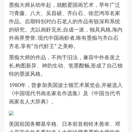
墨痴大师从幼年起，就酷爱国画艺术，早年广泛
习青藤、八大、吴昌硕、齐白石、徐悲鸿等名家
作品。后期特别对白石老人的作品有较深和系统
的研究。尤以画虾见长,自成一派，独具风格,海内
外画界赞誉: 现代中国画虾者,唯有墨痴与齐白石
齐名,享有“当代虾王” 之美称。
墨痴大师的作品，不拘于旧法，兼容中外各派之
长,构图新异、神韵生动、笔墨酣畅,形成了自己独
特的墨派风格。
1980年，曾参加美国波士顿艺术展览会,并被选入
《中国现代书画名家名作选集》及《中国当代书
画家名人大辞典》。
美国前国务卿基辛格、日本前首相铃木善幸、邓