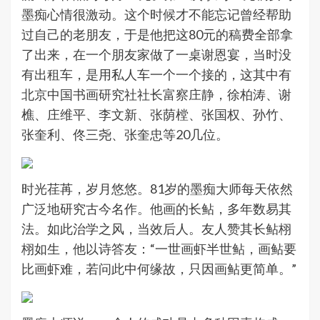
墨痴心情很激动。这个时候才不能忘记曾经帮助
过自己的老朋友，于是他把这80元的稿费全部拿
了出来，在一个朋友家做了一桌谢恩宴，当时没
有出租车，是用私人车一个一个接的，这其中有
北京中国书画研究社社长富察庄静，徐柏涛、谢
樵、庄维平、李文新、张荫樘、张国权、孙竹、
张奎利、佟三尧、张奎忠等20几位。
时光荏苒，岁月悠悠。81岁的墨痴大师每天依然
广泛地研究古今名作。他画的长鲇，多年数易其
法。如此治学之风，当效后人。友人赞其长鲇栩
栩如生，他以诗答友：“一世画虾半世鲇，画鲇要
比画虾难，若问此中何缘故，只因画鲇更简单。”