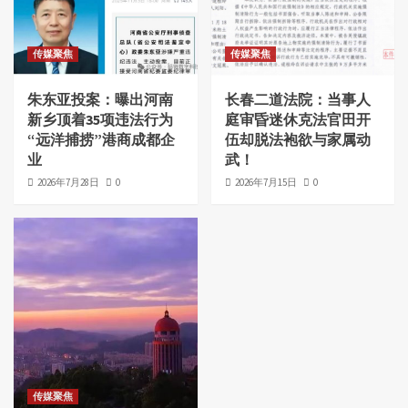
传媒聚焦
传媒聚焦
朱东亚投案：曝出河南
长春二道法院：当事人
新乡顶着35项违法行为
庭审昏迷休克法官田开
“远洋捕捞”港商成都企
伍却脱法袍欲与家属动
业
武！
2026年7月28日
0
2026年7月15日
0
传媒聚焦