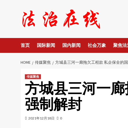
Skip
to
content
首页
国际新闻
国内新闻
社会万象
聚焦法
HOME
传媒聚焦
方城县三河一廊拖欠工程款 私企保全的
传媒聚焦
方城县三河一廊
强制解封
2021年12月18日
0