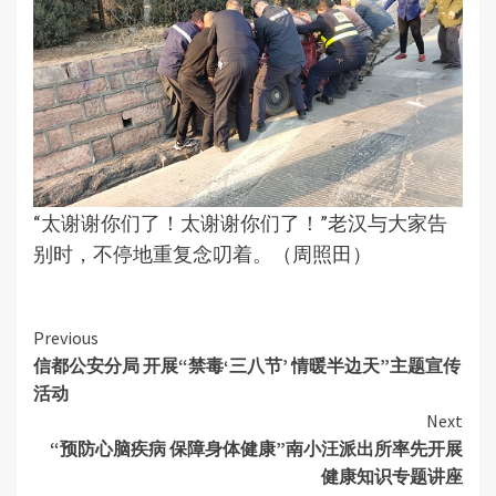
“太谢谢你们了！太谢谢你们了！”老汉与大家告
别时，不停地重复念叨着。（周照田）
Continue
Previous
信都公安分局 开展“禁毒‘三八节’ 情暖半边天”主题宣传
Reading
活动
Next
“预防心脑疾病 保障身体健康”南小汪派出所率先开展
健康知识专题讲座