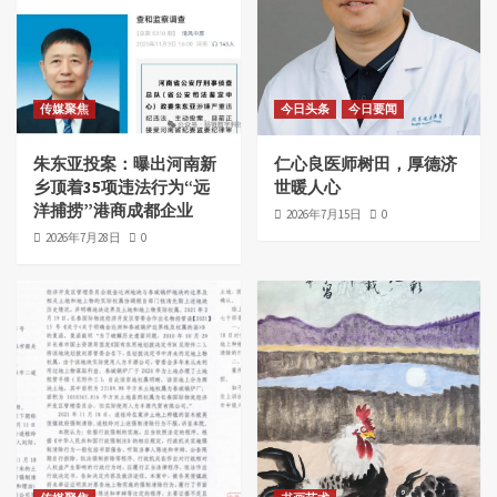
传媒聚焦
今日头条
今日要闻
朱东亚投案：曝出河南新
仁心良医师树田，厚德济
乡顶着35项违法行为“远
世暖人心
洋捕捞”港商成都企业
2026年7月15日
0
2026年7月28日
0