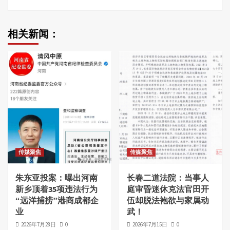
相关新闻：
传媒聚焦
传媒聚焦
朱东亚投案：曝出河南
长春二道法院：当事人
新乡顶着35项违法行为
庭审昏迷休克法官田开
“远洋捕捞”港商成都企
伍却脱法袍欲与家属动
业
武！
2026年7月28日
0
2026年7月15日
0