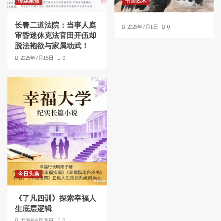
传媒聚焦
书画艺术
长春二道法院：当事人庭
2026年7月1日
0
审昏迷休克法官田开伍却
脱法袍欲与家属动武！
2026年7月15日
0
今日头条
《了凡四训》探索幸福人
生底层逻辑
2026年6月29日
0