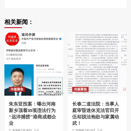
相关新闻：
传媒聚焦
传媒聚焦
朱东亚投案：曝出河南
长春二道法院：当事人
新乡顶着35项违法行为
庭审昏迷休克法官田开
“远洋捕捞”港商成都企
伍却脱法袍欲与家属动
业
武！
2026年7月28日
0
2026年7月15日
0