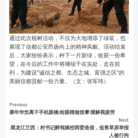
通过此次植树活动，不仅为大地增添了绿装，也
展现了信都公安昂扬向上的精神风貌。活动结束
后，大家纷纷表示，种下一片新绿，收获一份希
望，在今后的工作中将继续干在实处，走在前
列，为建设“诚信之都、生态之城、富强之区”的
美丽信都贡献一份力量。（文：张军玮）
Continue
Previous
康年华负离子手机眼镜:给眼睛做按摩 缓解视疲劳
Reading
Next
黑龙江兰西：村书记醉驾操控两委造假，低售草原举报
人被行拘