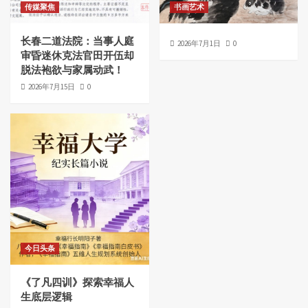
传媒聚焦
书画艺术
长春二道法院：当事人庭
2026年7月1日
0
审昏迷休克法官田开伍却
脱法袍欲与家属动武！
2026年7月15日
0
今日头条
《了凡四训》探索幸福人
生底层逻辑