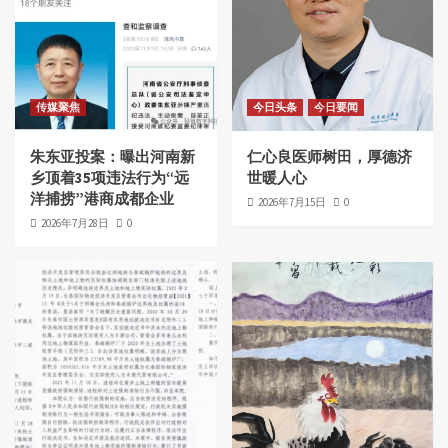
传媒聚焦
今日头条
今日要闻
朱东亚投案：曝出河南新
仁心良医师树田，厚德济
乡顶着35项违法行为“远
世暖人心
洋捕捞”港商成都企业
2026年7月15日
0
2026年7月28日
0