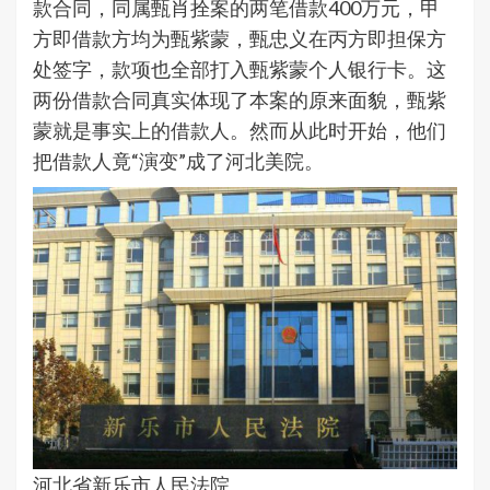
款合同，同属甄肖拴案的两笔借款400万元，甲
方即借款方均为甄紫蒙，甄忠义在丙方即担保方
处签字，款项也全部打入甄紫蒙个人银行卡。这
两份借款合同真实体现了本案的原来面貌，甄紫
蒙就是事实上的借款人。然而从此时开始，他们
把借款人竟“演变”成了河北美院。
河北省新乐市人民法院