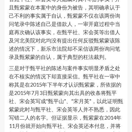
且甄紫蒙在本案中的身份为被告，其明确承认于
己不利的事实属于自认，甄紫蒙不仅在该两份询
问笔录中陈述自己是借款人，一审开庭过程中当
庭再次确认该事实，在甄平社、宋会英等出借人
及河北美院对此均没有提出任何反驳甄紫蒙该陈
述的情况下，新乐市法院却不采信该两份询问笔
录及甄紫蒙的自认，属于典型的枉法裁判。
三是对于甄平社的陈述与案件事实明显矛盾之处
在不核实的情况下却直接采信。甄平社在一审中
称其是在2015年下半年才认识甄紫蒙，所依据的
是2015年7月3日甄紫蒙向其出具的收条将甄平
社、宋会英写成“甄平山”、“宋月英”，以此证明甄
紫蒙此时与甄平社、宋会英等人并不熟悉，因此
写错二人的名字。但证据显示，甄紫蒙在2014年
11月份就开始向甄平社、宋会英还本付息，并将