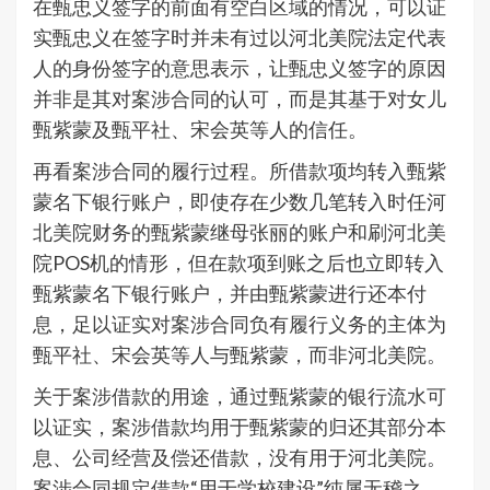
在甄忠义签字的前面有空白区域的情况，可以证
实甄忠义在签字时并未有过以河北美院法定代表
人的身份签字的意思表示，让甄忠义签字的原因
并非是其对案涉合同的认可，而是其基于对女儿
甄紫蒙及甄平社、宋会英等人的信任。
再看案涉合同的履行过程。所借款项均转入甄紫
蒙名下银行账户，即使存在少数几笔转入时任河
北美院财务的甄紫蒙继母张丽的账户和刷河北美
院POS机的情形，但在款项到账之后也立即转入
甄紫蒙名下银行账户，并由甄紫蒙进行还本付
息，足以证实对案涉合同负有履行义务的主体为
甄平社、宋会英等人与甄紫蒙，而非河北美院。
关于案涉借款的用途，通过甄紫蒙的银行流水可
以证实，案涉借款均用于甄紫蒙的归还其部分本
息、公司经营及偿还借款，没有用于河北美院。
案涉合同规定借款“用于学校建设”纯属无稽之