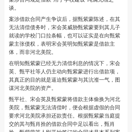
谈。
案涉借款合同产生争议后，据甄紫蒙陈述，在其
无法清偿债务时，宋会英威胁甄紫蒙要到其儿子
就读的学校门口拉条幅，也可以证实是在向甄紫
蒙主张债权，表明宋会英明知甄紫蒙是借款主
体，而非河北美院。
在明知甄紫蒙已经无力清偿利息的情况下，宋会
英、甄平社等人仍主动向甄紫蒙进行出借款项，
其真正的目的就是逼迫甄紫蒙与其沆瀣一气，图
谋河北美院的资产。
甄平社、宋会英及甄紫蒙将借款主体偷换为河北
美院，甄紫蒙无法清偿时，便会根据虚假的合同
要求河北美院承担还款责任。根据甄紫蒙当庭提
交的其与甄肖拴的借款合同中足以看出，甄肖
拴、甄紫蒙等人刚开始签订的合同才是本系列案