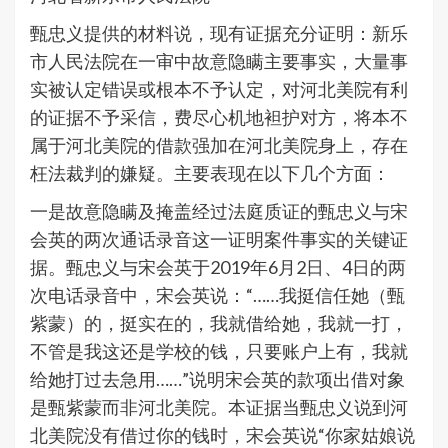
甄忠义提供的材料说，现有证据充分证明：新乐
市人民法院在一审中故意隐瞒主要事实，大量事
实被认定错误或根本不予认定，对河北美院有利
的证据不予采信，费尽心机地袒护对方，将本不
属于河北美院的借款强加在河北美院身上，存在
枉法裁判的嫌疑。主要表现在以下几个方面：
一是故意隐瞒及掩盖经过法庭质证的甄忠义与宋
会英的两次通话录音这一证明案件事实的关键证
据。甄忠义与宋会英于2019年6月2日、4日的两
次电话录音中，宋会英说：“……我挺信任她（甄
紫蒙）的，挺实在的，我就借给她，我就一打，
不管是我这还是学校的钱，只要账户上有，我就
给她打过去急用……”说明宋会英的款项出借对象
是甄紫蒙而非河北美院。本证据当甄忠义说到河
北美院没有借过你的钱时，宋会英说“你家姑娘说