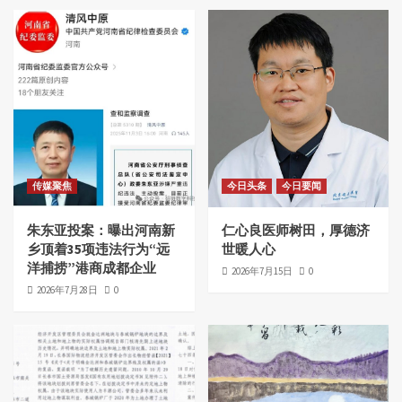
传媒聚焦
今日头条
今日要闻
朱东亚投案：曝出河南新
仁心良医师树田，厚德济
乡顶着35项违法行为“远
世暖人心
洋捕捞”港商成都企业
2026年7月15日
0
2026年7月28日
0