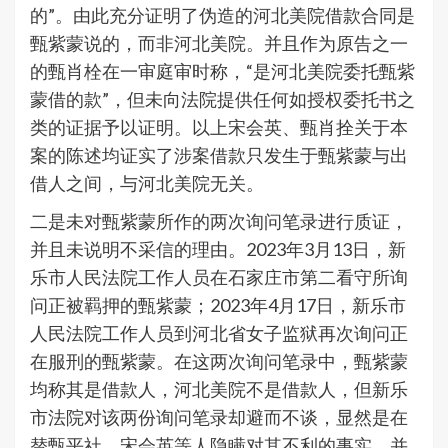
的”。由此充分证明了伪造的河北美院借款合同是
甄紫蒙说的，而非河北美院。并且作为原告之一
的甄肖栓在一审庭审时称，“是河北美院委托甄紫
蒙借的款”，但未向法院提供任何如授权委托书之
类的证据予以证明。以上宋会英、甄肖拴关于本
案的陈述均证实了涉案借款只发生于甄紫蒙与出
借人之间，与河北美院无关。
二是未对甄紫蒙所作的两次询问笔录进行质证，
并且未说明不采信的理由。2023年3月13日，新
乐市人民法院工作人员在石家庄市第二看守所询
问正被羁押的甄紫蒙；2023年4月17日，新乐市
人民法院工作人员到河北省女子监狱再次询问正
在服刑的甄紫蒙。在这两次询问笔录中，甄紫蒙
均称其是借款人，河北美院不是借款人，但新乐
市法院对该两份询问笔录却避而不谈，显然是在
替甄平社、宋会英等人隐瞒对其不利的事实，并