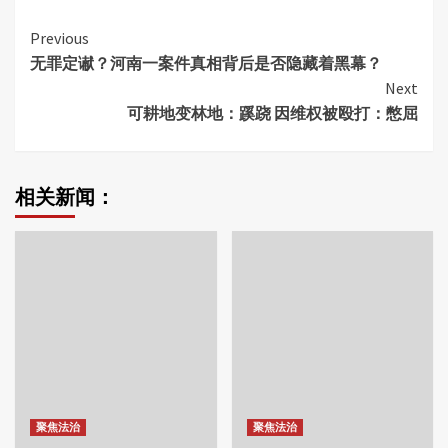
Continue
Previous
无罪定谳？河南一案件真相背后是否隐藏着黑幕？
Reading
Next
可耕地变林地：蹊跷 因维权被殴打：憋屈
相关新闻：
聚焦法治
聚焦法治