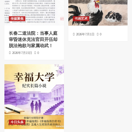
传媒聚焦
书画艺术
长春二道法院：当事人庭
2026年7月1日
0
审昏迷休克法官田开伍却
脱法袍欲与家属动武！
2026年7月15日
0
今日头条