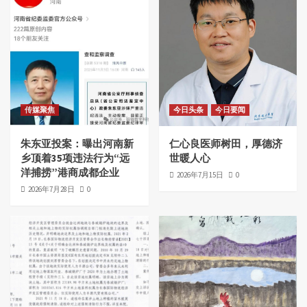
传媒聚焦
今日头条
今日要闻
朱东亚投案：曝出河南新
仁心良医师树田，厚德济
乡顶着35项违法行为“远
世暖人心
洋捕捞”港商成都企业
2026年7月15日
0
2026年7月28日
0