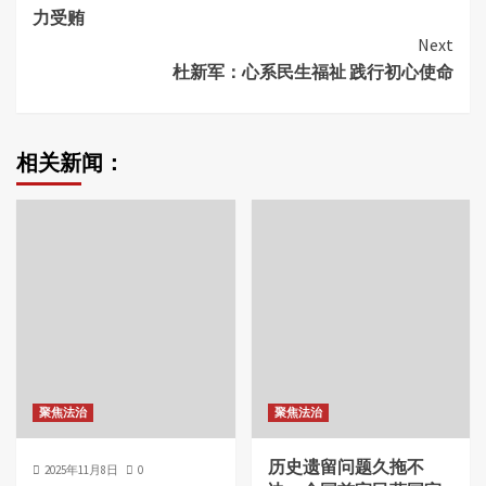
Reading
力受贿
Next
杜新军：心系民生福祉 践行初心使命
相关新闻：
聚焦法治
聚焦法治
历史遗留问题久拖不
2025年11月8日
0