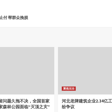
止付 帮群众挽损
聚焦法治
留问题久拖不决，全国首家
河北老牌建筑企业2.34亿
家森林公园面临“灭顶之灾”
纷争议