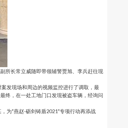
值班副所长常立威随即带领辅警贾旭、李兵赶往现
对案发现场和周边的视频监控进行了调取，最
。最终，在一处工地门口发现被盗车辆，经询问
“燕赵-砺剑铸盾2021”专项行动再添战