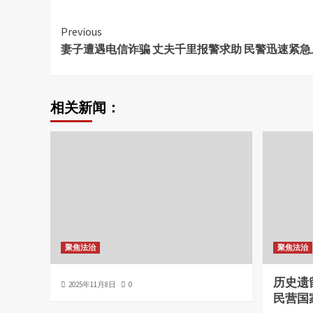
Continue
Previous
妻子遭遇电信诈骗 丈夫千里报警求助 民警迅速紧急
Reading
相关新闻：
聚焦法治
聚焦法治
历史遗
2025年11月8日
0
民营国