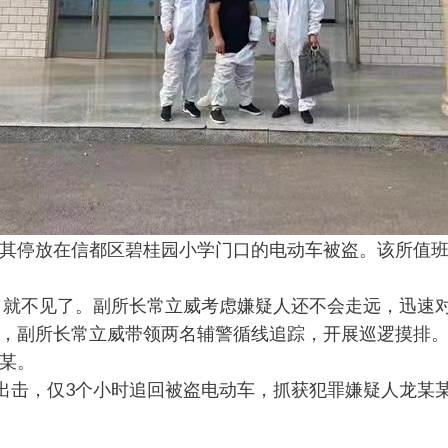
警称，其停放在信都区碧桂园小学门口的电动车被盗。该所
，就不见了。副所长常立威考虑嫌疑人还不会走远，迅速
，副所长常立威带领两名辅警循线追踪，开展巡逻摸排
某。
，仅3个小时追回被盗电动车，抓获犯罪嫌疑人龙某某，为