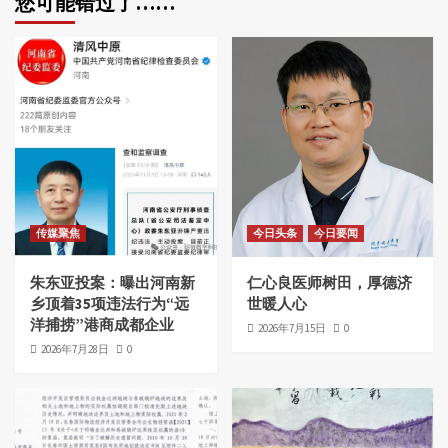
您可能错过了……
传媒聚焦
今日头条
今日要闻
朱东亚投案：曝出河南新
仁心良医师树田，厚德济
乡顶着35项违法行为“远
世暖人心
洋捕捞”港商成都企业
2026年7月15日
0
2026年7月28日
0