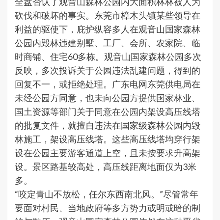
全盘否认了观音山森林公园内大面积林林被人为
砍伐和破坏的事实。东莞市樟木头镇某些领导在
利益的驱使下，庇护纵容多人在观音山国家森林
公园内毁林违建别墅、工厂、会所、农家院、临
时商铺、住宅60多栋。观音山国家森林公园多次
反映，多次投诉关于公园违法乱建问题，得到的
回复不一，或拒绝处理。广东电网东莞供电局在
未经公园方同意，也未向公园方提供国家林业、
国土资源等部门关于同意在公园内架设高压线塔
的批复文件，就擅自违法在国家级森林公园内毁
林施工，架设高压线塔。这些高压线塔均穿行架
设在公园主要游客通道上空，且未按要求升高架
设。景区路基较高处，高压线距离地面仅为3米
多。
“咬定青山不放松，任尔东西南北风。”尽管常年
要面对村民、当地政府等多方势力或明或暗的制