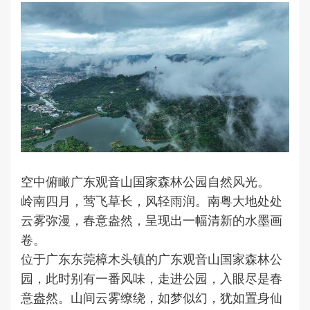
空中俯瞰广东观音山国家森林公园自然风光。
岭南四月，莺飞草长，风轻雨润。南粤大地处处
云雾弥漫，春意盎然，呈现出一幅清新的水墨画
卷。
位于广东东莞樟木头镇的广东观音山国家森林公
园，此时别有一番风味，走进公园，入眼尽是春
意盎然。山间云雾缭绕，如梦似幻，犹如置身仙