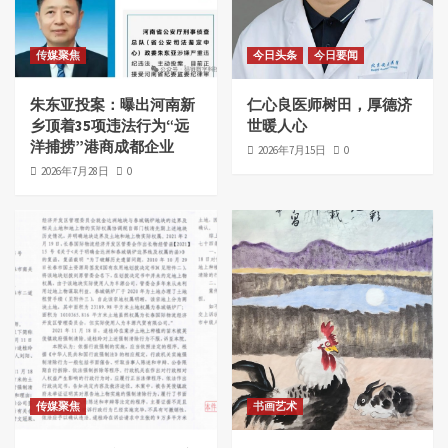
传媒聚焦
今日头条
今日要闻
朱东亚投案：曝出河南新
仁心良医师树田，厚德济
乡顶着35项违法行为“远
世暖人心
洋捕捞”港商成都企业
2026年7月15日
0
2026年7月28日
0
传媒聚焦
书画艺术