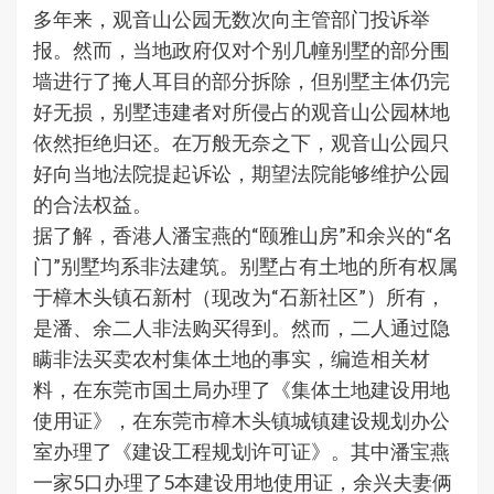
多年来，观音山公园无数次向主管部门投诉举
报。然而，当地政府仅对个别几幢别墅的部分围
墙进行了掩人耳目的部分拆除，但别墅主体仍完
好无损，别墅违建者对所侵占的观音山公园林地
依然拒绝归还。在万般无奈之下，观音山公园只
好向当地法院提起诉讼，期望法院能够维护公园
的合法权益。
据了解，香港人潘宝燕的“颐雅山房”和余兴的“名
门”别墅均系非法建筑。别墅占有土地的所有权属
于樟木头镇石新村（现改为“石新社区”）所有，
是潘、余二人非法购买得到。然而，二人通过隐
瞒非法买卖农村集体土地的事实，编造相关材
料，在东莞市国土局办理了《集体土地建设用地
使用证》，在东莞市樟木头镇城镇建设规划办公
室办理了《建设工程规划许可证》。其中潘宝燕
一家5口办理了5本建设用地使用证，余兴夫妻俩