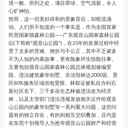
境一般。所到之处，满目翠绿、空气清新，令人
心旷神怡。
然而，这一切美好祥和的景象背后，却暗流涌
动。人们所不知道的一个事实是，作为全国首家
民营国家级森林公园——广东观音山国家森林公园
(以下简称“观音山公园”)，在25年的发展过程中经
受了太多的苦难、挫折与不公正，其中不乏诸多
不为人知的内幕故事，更有险象环生惊险往事。
主要包括观音山国家森林公园总体规划修编受
阻、违法建筑豪华别墅、非法毁林达2000亩、景
区80%服务区域供电受限、林权证被私自办到石
新社区名下、三千多亩生态林被违法改为经济
林，以及主管部门违法违规发放相关证件给观音
山公园内的豪华别墅等一系列重大问题，这些问
题有的独立存在，有的则相互交织叠加，且均是
在东莞个别领导人为抢夺观音山公园财产和经营