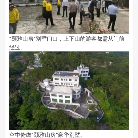
“颐雅山房”别墅门口，上下山的游客都需从门前
经过。
空中俯瞰“颐雅山房”豪华别墅。