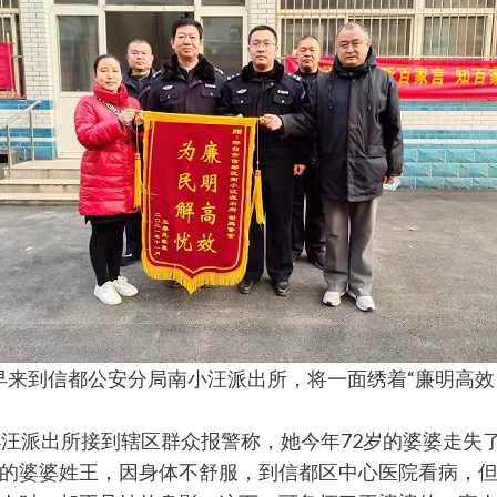
一大早来到信都公安分局南小汪派出所，将一面绣着“廉明高
南小汪派出所接到辖区群众报警称，她今年72岁的婆婆走
的婆婆姓王，因身体不舒服，到信都区中心医院看病，