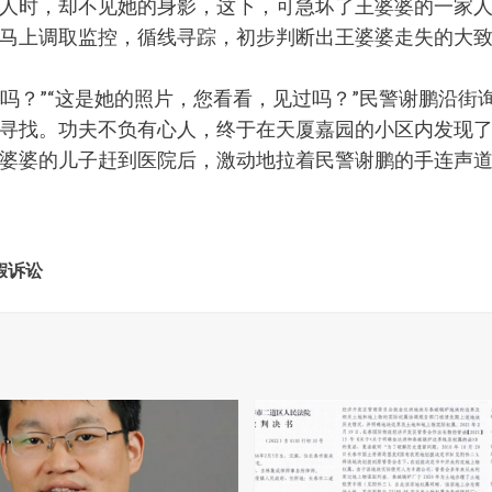
人时，却不见她的身影，这下，可急坏了王婆婆的一家
马上调取监控，循线寻踪，初步判断出王婆婆走失的大
吗？”“这是她的照片，您看看，见过吗？”民警谢鹏沿街
寻找。功夫不负有心人，终于在天厦嘉园的小区内发现
婆婆的儿子赶到医院后，激动地拉着民警谢鹏的手连声
假诉讼