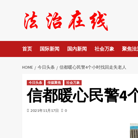
Skip
to
content
首页
国际新闻
国内新闻
社会万象
聚焦法
HOME
今日头条
信都暖心民警4个小时找回走失老人
今日头条
传媒聚焦
社会万象
信都暖心民警4
2021年11月17日
0