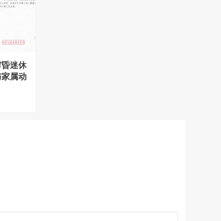
审昏迷休
与家属动