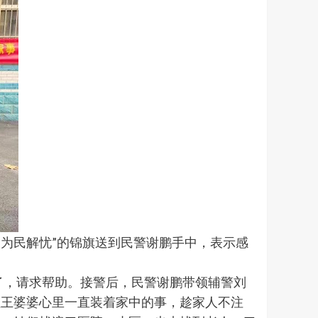
效 为民解忧”的锦旗送到民警谢鹏手中，表示感
失了，请求帮助。接警后，民警谢鹏带领辅警刘
但王婆婆心里一直装着家中的事，趁家人不注