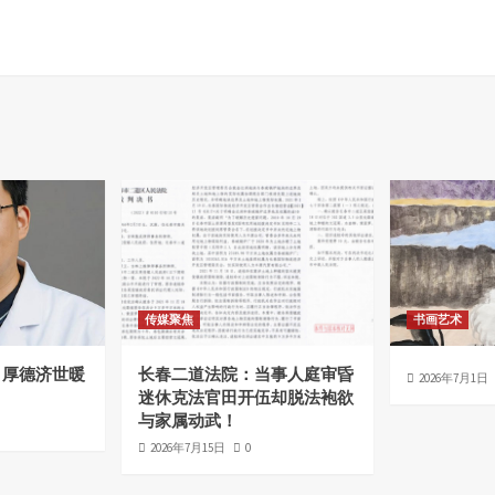
传媒聚焦
书画艺术
，厚德济世暖
长春二道法院：当事人庭审昏
2026年7月1日
迷休克法官田开伍却脱法袍欲
与家属动武！
2026年7月15日
0