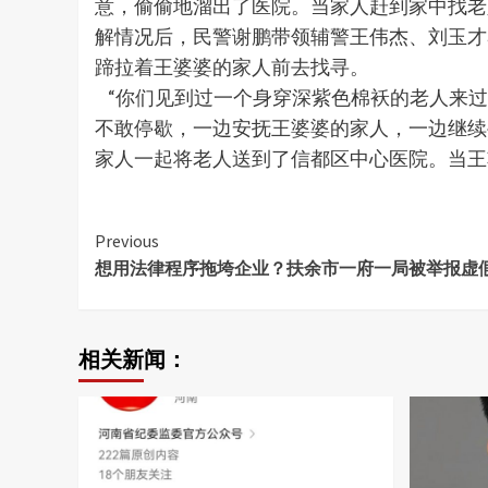
意，偷偷地溜出了医院。当家人赶到家中找老
解情况后，民警谢鹏带领辅警王伟杰、刘玉才
蹄拉着王婆婆的家人前去找寻。
“你们见到过一个身穿深紫色棉袄的老人来过
不敢停歇，一边安抚王婆婆的家人，一边继续
家人一起将老人送到了信都区中心医院。当王
Continue
Previous
想用法律程序拖垮企业？扶余市一府一局被举报虚
Reading
相关新闻：