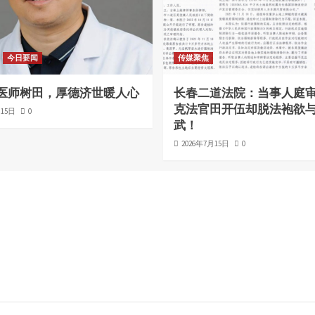
今日要闻
传媒聚焦
医师树田，厚德济世暖人心
长春二道法院：当事人庭
克法官田开伍却脱法袍欲
月15日
0
武！
2026年7月15日
0