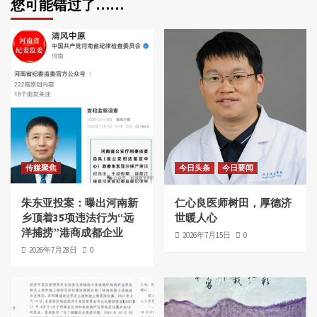
您可能错过了……
传媒聚焦
今日头条
今日要闻
朱东亚投案：曝出河南新
仁心良医师树田，厚德济
乡顶着35项违法行为“远
世暖人心
洋捕捞”港商成都企业
2026年7月15日
0
2026年7月28日
0