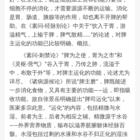
细胞不停的消化，才需要源源不断的运输。消化
是胃、肠道、胰腺等的作用，却也离不开脾的帮
助。在《素问·经脉别论》中关于“饮入于胃，游
溢精气，上输于脾，脾气散精……”的论述，对脾
主运化的功能已比较明确、概括。
《素问·刺禁论》“脾为之使，胃为之市”和
《灵枢·营气》“谷入于胃，乃传之肺，流溢于
中，布散于外”等，对脾主运化的功能，论述尤为
详尽。《诸病源候论》所说“脾主磨”，脾既能进
一步消化食物，又具有主要的功能——运，即指吸
收功能。故自张景岳明确提出“脾司运化”以来，
医家多宗此意。“运化”的内容，包括精微与水
湿。前者为主，后者为相应之辅。精微源于水谷
——外界营养物质，输布以滋养脏腑躯体经脉百
骸。水湿包括过剩的水液和水谷不归正化的湿浊