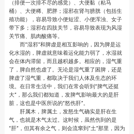
（排便一次排不尽的感觉）、大便黏（粘马
桶）、大便稀、肥胖；湿邪在肾与膀胱（包括生
殖功能），容易导致小便短涩、小便浑浊、女子
带下多；湿邪在四肢关节，容易导致表现为风湿
关节痛、肌肉酸痛等。
而“湿邪”和脾虚是相互影响的，因为脾是运
化水湿的，脾虚就意味着运化能力弱了，水湿就
会在体内滞留，而且越积越多。相应的，湿气重
了，脾自然也虚了。无论是湿气重了困脾，还是
脾虚了湿气重，都取决于我们人体及生态的环
境。在日常生活中，我们在常会听到“脾气还挺
大”，那么我们都知道，发脾气影响最大的是肝
脏，这也是中医所说的“怒伤肝”。
肝属木，脾属土，发怒生气确实是肝在生
气，也就是木气太过。这时候，虽然伤到的是
“肝”，但其有余之气，则会流窜到“土”那里，因为