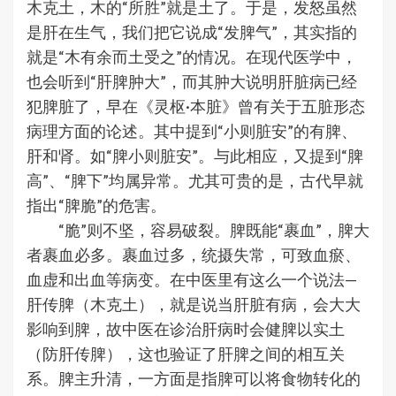
木克土，木的“所胜”就是土了。于是，发怒虽然
是肝在生气，我们把它说成“发脾气”，其实指的
就是“木有余而土受之”的情况。在现代医学中，
也会听到“肝脾肿大”，而其肿大说明肝脏病已经
犯脾脏了，早在《灵枢·本脏》曾有关于五脏形态
病理方面的论述。其中提到“小则脏安”的有脾、
肝和肾。如“脾小则脏安”。与此相应，又提到“脾
高”、“脾下”均属异常。尤其可贵的是，古代早就
指出“脾脆”的危害。
“脆”则不坚，容易破裂。脾既能“裹血”，脾大
者裹血必多。裹血过多，统摄失常，可致血瘀、
血虚和出血等病变。在中医里有这么一个说法—
肝传脾（木克土），就是说当肝脏有病，会大大
影响到脾，故中医在诊治肝病时会健脾以实土
（防肝传脾），这也验证了肝脾之间的相互关
系。脾主升清，一方面是指脾可以将食物转化的