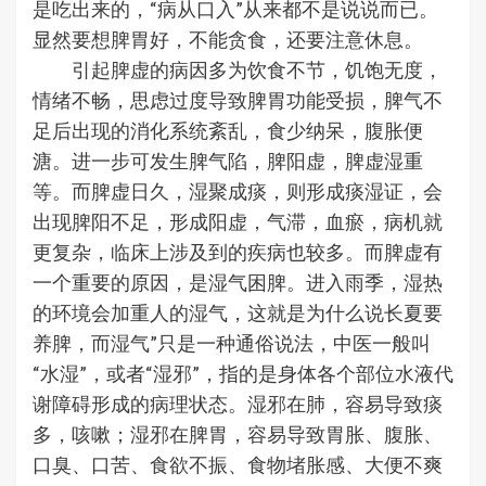
是吃出来的，“病从口入”从来都不是说说而已。
显然要想脾胃好，不能贪食，还要注意休息。
引起脾虚的病因多为饮食不节，饥饱无度，
情绪不畅，思虑过度导致脾胃功能受损，脾气不
足后出现的消化系统紊乱，食少纳呆，腹胀便
溏。进一步可发生脾气陷，脾阳虚，脾虚湿重
等。而脾虚日久，湿聚成痰，则形成痰湿证，会
出现脾阳不足，形成阳虚，气滞，血瘀，病机就
更复杂，临床上涉及到的疾病也较多。而脾虚有
一个重要的原因，是湿气困脾。进入雨季，湿热
的环境会加重人的湿气，这就是为什么说长夏要
养脾，而湿气”只是一种通俗说法，中医一般叫
“水湿”，或者“湿邪”，指的是身体各个部位水液代
谢障碍形成的病理状态。湿邪在肺，容易导致痰
多，咳嗽；湿邪在脾胃，容易导致胃胀、腹胀、
口臭、口苦、食欲不振、食物堵胀感、大便不爽