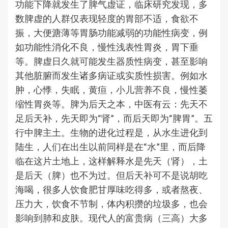
功能下降就发生了脾气虚证，临床研究发现，多
数脾虚的人群仅表现轻度的胃部不适，食欲不
振，大便溏薄等胃肠功能减弱的功能性病变，例
如功能性消化不良，慢性浅表性胃炎，胃下垂
等。脾虚日久就可能发生器质性病变，甚至影响
其他脏腑而发生诸多病证或实质性损害。例如水
肿，心悸，失眠，黄疸，小儿营养不良，慢性萎
缩性胃炎等。脾为后天之本，中医有云：先天不
足后天补，先天即为“肾”，而后天即为“脾胃”。五
行中脾主土。生物的进化过程是，从水生进化到
陆生，人们在出生以前同样是在“水”里，而后降
临在这片土地上，这样解释水是先天（肾），土
是后天（脾）也不为过。但后天补可不是说胡吃
海喝，很多人饮食肥甘厚味吃得多，或者熬夜、
压力大，饮食不节制，体内积攒的垃圾多，也会
影响到肺和皮肤。现代人的富贵病（三高）大多