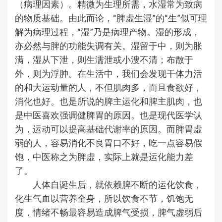
（病理因素）。精微为生理所需，水湿常为致病
的物质基础。由此而论，“脾虚生湿”的“生”似可理
解为病理过程，“湿”乃是病理产物。湿的形成，
亦必然与脾的功能失调有关。湿留于中，则为胀
满，湿从下泄，则生濡泄或小溲不清；布散于
外，则为浮肿。在生活中，我们会发现干体力活
的和大运动量的人，不但肌肉多，而且食欲好，
消化也好。也是所说的脾主运化和脾主肌肉，也
是中医喜欢强调健脾胃的原因。也是现代医学认
为，运动可以提高基础代谢率的原因。而脾胃虚
弱的人，容易消化不良胃口不好，吃一点容易假
饱，中医称之为脾虚，实际上就是运化能力差
了。
人体自诞生后，就依赖脾不断的运化饮食，
化生气血以营养全身，所以饮食不节，饥饱无
度，情绪不畅最容易造成脾气受损，脾气虚弱后