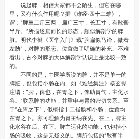
说起脾，相信大家都不会陌生，但它在哪
里，又有什么作用呢？据《难经·四十二难》，
谓：“脾重二斤三两，扁广三寸，长五寸，有散膏
半斤。”所描述扁而长的形态，颇似解剖学的脾
脏。明代李梴《医学入门》载“脾扁似马蹄，微着
左胁”，对脾的形态、位置做了明确的补充。不难
看出，古今对脾的大体解剖学认识上是比较一致
的。
不同的是，中医学所说的脾，并不是单一的
脾脏，也包括小肠在内。如《难经集注》杨玄操
注谓：“脾，俾也，在胃之下，俾助胃气，主化水
谷。”联系脾的功能，并重申与胃的密切关系。至
于“在胃之下”，似概指十二指肠和小肠，位置均
在胃之下。亦可理解为胃主纳在先、在上，脾主
化水谷在后、在下。脾主运化的功能，也包括小
肠的吸收，这是无疑义的。脾所包括的“散膏半