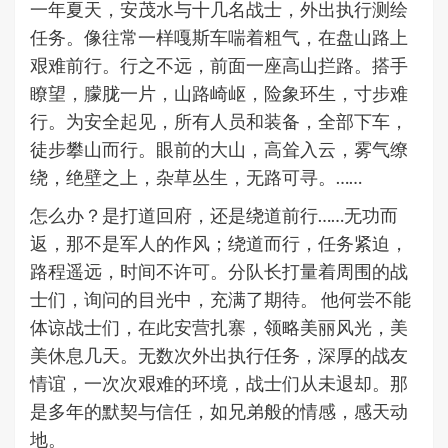
一年夏天，安茂水与十几名战士，外出执行测绘
任务。像往常一样嘎斯车喘着粗气，在盘山路上
艰难前行。行之不远，前面一座高山拦路。搭手
瞭望，朦胧一片，山路崎岖，险象环生，寸步难
行。为安全起见，所有人员和装备，全部下车，
徒步攀山而行。眼前的大山，高耸入云，雾气缭
绕，绝壁之上，杂草丛生，无路可寻。……
怎么办？是打道回府，还是绕道前行……无功而
返，那不是军人的作风；绕道而行，任务紧迫，
路程遥远，时间不许可。分队长打量着周围的战
士们，询问的目光中，充满了期待。 他何尝不能
体谅战士们，在此安营扎寨，领略美丽风光，美
美休息几天。无数次外出执行任务，深厚的战友
情谊，一次次艰难的环境，战士们从未退却。那
是多年的默契与信任，如兄弟般的情感，感天动
地。