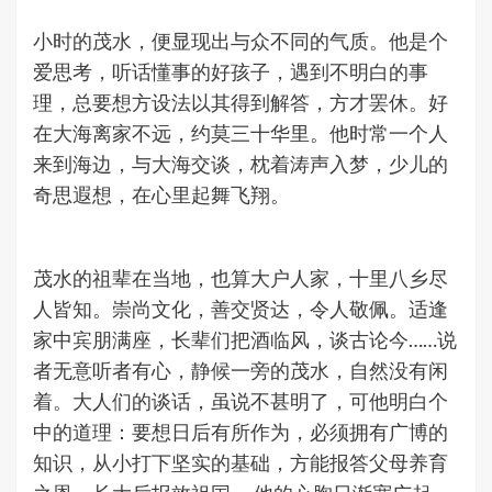
小时的茂水，便显现出与众不同的气质。他是个
爱思考，听话懂事的好孩子，遇到不明白的事
理，总要想方设法以其得到解答，方才罢休。好
在大海离家不远，约莫三十华里。他时常一个人
来到海边，与大海交谈，枕着涛声入梦，少儿的
奇思遐想，在心里起舞飞翔。
茂水的祖辈在当地，也算大户人家，十里八乡尽
人皆知。崇尚文化，善交贤达，令人敬佩。适逢
家中宾朋满座，长辈们把酒临风，谈古论今……说
者无意听者有心，静候一旁的茂水，自然没有闲
着。大人们的谈话，虽说不甚明了，可他明白个
中的道理：要想日后有所作为，必须拥有广博的
知识，从小打下坚实的基础，方能报答父母养育