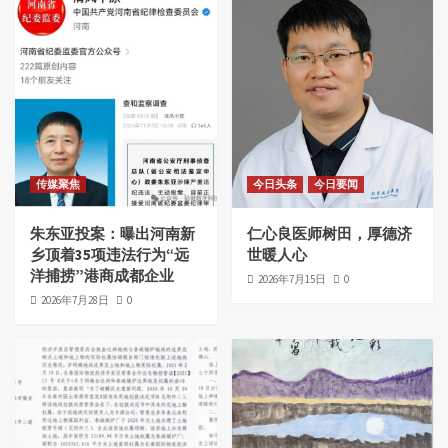
传媒聚焦
今日头条
今日要闻
朱东亚投案：曝出河南新
仁心良医师树田，厚德济
乡顶着35项违法行为“远
世暖人心
洋捕捞”港商成都企业
2026年7月15日
0
2026年7月28日
0