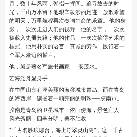
月，数十年风雨，弹指一挥间。追寻故去的时
光，千山万水留下他艰辛跋涉的足迹；放歌希望
的明天，万里航程再次奏响生命的乐章。 他的身
影，一次次走进人们的视野；他的名字，一次次
被载入史册典籍；他的作品，一次次摘得艺术的
桂冠。他用朴实的语言，真诚的劳作，践行着一
个军人豪迈的誓言。
他，就是著名军旅书画家——安茂水。
艺海泛舟显身手
在中国山东有座美丽的海滨城市青岛。而在青岛
的海西岸，镶嵌着一颗亮丽的明珠——胶南市。
胶南是青岛的卫星城市，依山傍海，景色宜人，
风光秀丽，四季分明，美不胜收。
“千古名胜琅琊台，海上浮翠灵山岛”，这一千古