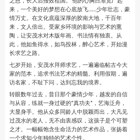
之恩，长大后报效祖国。 他的心胸日渐宽广起
来，一个美好的梦想在心底放飞……少年壮志，豪
情万丈。在文化底蕴深厚的胶南大地，千百年
来，文人倍出。受家乡环境的影响与艺术的熏
陶，让安茂水对木版年画、书法情有独衷。从
此，他如鱼得水，如鸟投林，醉心艺术，开始漫
长求艺之路。
七岁开始，安茂水拜师求艺，一遍遍临帖古今大
家的范本，追求书法艺术的精髓。利用假期，遍
访名家，不耻下问，达到忘我的境界。
转眼数年过去，昔日那个豪情少年，越发的自信
与从容，练就一身过硬的“真功夫”，艺海泛舟，
大显身手。他从众多同龄人中脱颖而出，大凡见
过茂水的老人，无不由衷感叹，这孩子是个可塑
之才。一幅幅饱含生命活力的艺术作品，张扬着
一个求知少年独特的艺术个性。