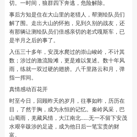
切。一时间，狼群四下奔逃，危险解除。
事后方知是住在大山里的老猎人，帮测绘队员们
解了围。走出大山的怀抱，见到久别的战友，还
有那辆让测绘队员们倍感亲切的老式嘎斯车，已
是半月之后的事了。
入伍三十多年，安茂水爬过的崇山峻岭，不计其
数；涉过的激流险滩，更是难以复述。数十年风
雨，练就一双过硬的翅膀。八千里路云和月，弹
指一挥间。
真情感动百花开
时至今日，回顾昨天的岁月，往事如昨，历历在
目，了然于胸，成为永恒的记忆。秦岭风采，巴
山蜀雨，羌藏风情，大江南北……无一不留下安茂
水艰辛跋涉的足迹，成为他日后一笔宝贵的财
富。