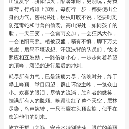
正值夏季，骄阳似火，酷暑难耐，更别说，身负
重荷，行路难上加难。每前行一步，都要使出全
身的力气。密林深处，蚊虫叮咬不说，还要时刻
防范毒蛇和野兽的偷袭。高山深处，如同孩子的
脸，一天三变，一会雷雨交加，一会狂风大作，
一会艳阳高照。植被茂盛，稍有不慎，脚下万丈
悬崖，后果不堪设想。汗流浃背的队员们，彼此
照应相互鼓励，一路倍加小心，一步步向着希望
的顶峰，顽强的进行最后的冲刺。
耗尽所有力气，已是筋疲力尽，傍晚时分，终于
攀上峰顶。举目四望，群山环绕主峰，一览众山
小。欢喜的眼泪，尽情的流淌，胜利者的微笑，
挂满所有人的脸颊。晚霞映红了整个天空，层林
尽染，鸟声婉转，一只苍鹰在头顶盘旋，似乎在
欢迎他们的到来。
屹立于群山之巅，安茂水特别激动。眼前的美丽