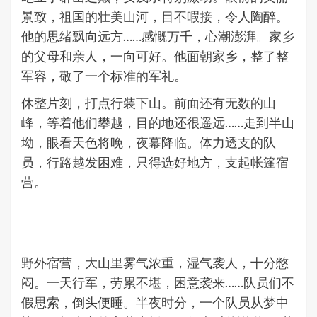
景致，祖国的壮美山河，目不暇接，令人陶醉。
他的思绪飘向远方……感慨万千，心潮澎湃。家乡
的父母和亲人，一向可好。他面朝家乡，整了整
军容，敬了一个标准的军礼。
休整片刻，打点行装下山。前面还有无数的山
峰，等着他们攀越，目的地还很遥远……走到半山
坳，眼看天色将晚，夜幕降临。体力透支的队
员，行路越发困难，只得选好地方，支起帐篷宿
营。
野外宿营，大山里雾气浓重，湿气袭人，十分憋
闷。一天行军，劳累不堪，困意袭来……队员们不
假思索，倒头便睡。半夜时分，一个队员从梦中