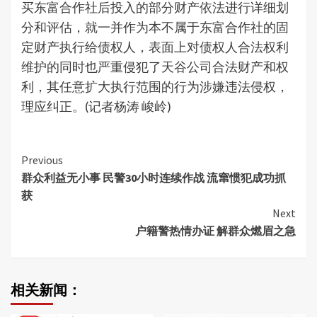
买东富合作社后投入的部分财产依法进行详细划
分和评估，就一并作为本不属于东富合作社的固
定财产执行给债权人，表面上对债权人合法权利
维护的同时也严重侵犯了天谷公司合法财产和权
利，其任意扩大执行范围的行为涉嫌违法侵权，
理应纠正。(记者杨涛 峻岭)
Continue
Previous
群众利益无小事 民警30小时连续作战 流窜惯犯成功抓
Reading
获
Next
户籍警热情办证 解群众燃眉之急
相关新闻：