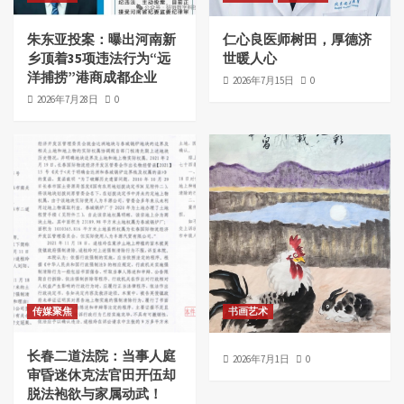
朱东亚投案：曝出河南新
仁心良医师树田，厚德济
乡顶着35项违法行为“远
世暖人心
洋捕捞”港商成都企业
2026年7月15日
0
2026年7月28日
0
传媒聚焦
书画艺术
长春二道法院：当事人庭
2026年7月1日
0
审昏迷休克法官田开伍却
脱法袍欲与家属动武！