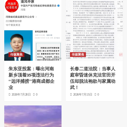
传媒聚焦
传媒聚焦
朱东亚投案：曝出河南
长春二道法院：当事人
新乡顶着35项违法行为
庭审昏迷休克法官田开
“远洋捕捞”港商成都企
伍却脱法袍欲与家属动
业
武！
2026年7月28日
0
2026年7月15日
0