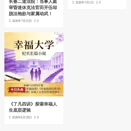
长春二道法院：当事人庭
2026年7月1日
0
审昏迷休克法官田开伍却
脱法袍欲与家属动武！
2026年7月15日
0
今日头条
《了凡四训》探索幸福人
生底层逻辑
2026年6月29日
0