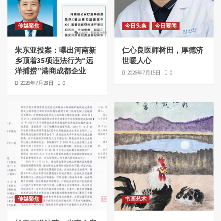
传媒聚焦
今日头条
今日要闻
朱东亚投案：曝出河南新
仁心良医师树田，厚德济
乡顶着35项违法行为“远
世暖人心
洋捕捞”港商成都企业
2026年7月15日
0
2026年7月28日
0
传媒聚焦
书画艺术