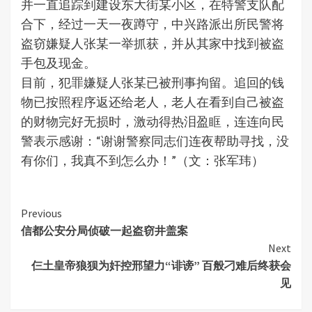
并一直追踪到建设东大街某小区，在特警支队配
合下，经过一天一夜蹲守，中兴路派出所民警将
盗窃嫌疑人张某一举抓获，并从其家中找到被盗
手包及现金。
目前，犯罪嫌疑人张某已被刑事拘留。追回的钱
物已按照程序返还给老人，老人在看到自己被盗
的财物完好无损时，激动得热泪盈眶，连连向民
警表示感谢：“谢谢警察同志们连夜帮助寻找，没
有你们，我真不到怎么办！”（文：张军玮）
Continue
Previous
信都公安分局侦破一起盗窃井盖案
Reading
Next
仨土皇帝狼狈为奸控邢望力“诽谤” 百般刁难后终获会
见