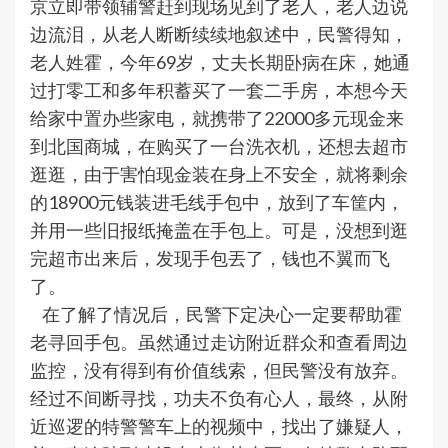
京立即带领辅警赶到现场见到了老人，老人边说
边流泪，从老人断断续续地叙述中，民警得知，
老人姓霍，今年69岁，丈夫长期卧病在床，她通
过打零工和多年积蓄买了一套二手房，本想今天
给家中置办些家电，就携带了22000多元现金来
到北国商城，在购买了一台洗衣机，还想去超市
逛逛，由于害怕现金装在身上不安全，就将剩余
的18900元钱装进毛线手包中，放到了车筐内，
并用一些旧报纸掩盖在手包上。可是，没想到逛
完超市出来后，发现手包丟了，钱也不翼而飞
了。
在了解了情况后，民警下定决心一定要帮助霍
老寻回手包。虽然通过走访附近群众和查看周边
监控，没有得到有价值线索，但民警没有放弃。
经过不间断寻找，功夫不负有心人，最终，从附
近巡逻的特警警车上的视频中，找出了嫌疑人，