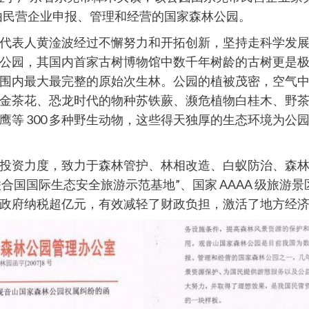
家由民营企业申报、管理和经营的国家森林公园。
代表人黄淦波经过不懈努力和开拓创新，坚持走科学发
公园，其国内首家古树博物馆中数千年树龄的古树更是极具
围内最大最完整的原始次生林。公园的植被茂密，空气
金茶花、恐龙时代的物种苏铁蕨、濒危植物白桂木、野
鹰等 300 多种野生动物，这些得天独厚的生态环境为公
投资力度，致力于森林管护、林相改造、白蚁防治、森
联合国国际生态安全旅游示范基地”、国家 AAAA 级旅
政府纳税超亿元，有效减轻了财政负担，激活了地方经