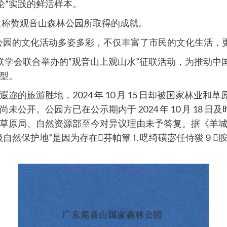
论”实践的鲜活样本。
文称赞观音山森林公园所取得的成就。
森林公园的文化活动多姿多彩，不仅丰富了市民的文化生活
省楹联学会联合举办的“观音山上观山水”征联活动，为推动
型。
的旅游胜地，2024 年 10 月 15 日却被国家林业
公开。公园方已在公示期内于 2024 年 10 月 18
原局、自然资源部至今对异议理由未予答复。据《羊城晚报》
自然保护地”是因为存在芬帕簟⒈呓绮磺宓任侍狻９胺