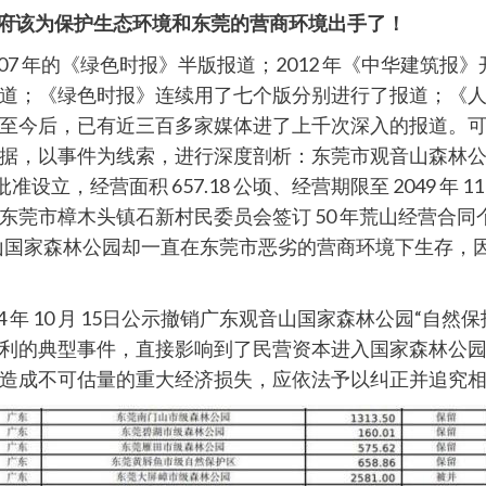
政府该为保护生态环境和东莞的营商环境出手了！
07 年的《绿色时报》半版报道；2012 年《中华建筑
道；《绿色时报》连续用了七个版分别进行了报道；《
至今后，已有近三百多家媒体进了上千次深入的报道。可
据，以事件为线索，进行深度剖析：东莞市观音山森林公
局正式批准设立，经营面积 657.18 公顷、经营期限至 2049 
东莞市樟木头镇石新村民委员会签订 50 年荒山经营合
音山国家森林公园却一直在东莞市恶劣的营商环境下生存，
4 年 10 月 15日公示撤销广东观音山国家森林公园“自
利的典型事件，直接影响到了民营资本进入国家森林公
造成不可估量的重大经济损失，应依法予以纠正并追究